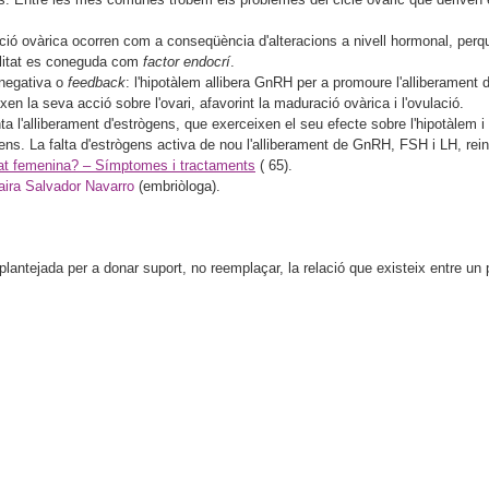
ó ovàrica ocorren com a conseqüència d'alteracions a nivell hormonal, perquè 
ilitat es coneguda com
factor endocrí
.
 negativa o
feedback
: l'hipotàlem allibera GnRH per a promoure l'alliberament d
xen la seva acció sobre l'ovari, afavorint la maduració ovàrica i l'ovulació.
'alliberament d'estrògens, que exerceixen el seu efecte sobre l'hipotàlem i la 
ens. La falta d'estrògens activa de nou l'alliberament de GnRH, FSH i LH, rein
itat femenina? – Símptomes i tractaments
(
65).
aira Salvador Navarro
(embriòloga).
antejada per a donar suport, no reemplaçar, la relació que existeix entre un pa