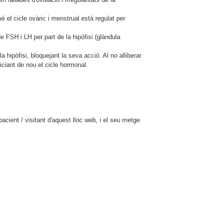
el cicle ovàric i menstrual està regulat per
e FSH i LH per part de la hipòfisi (glàndula
hipòfisi, bloquejant la seva acció. Al no alliberar
iciant de nou el cicle hormonal.
cient / visitant d'aquest lloc web, i el seu metge.