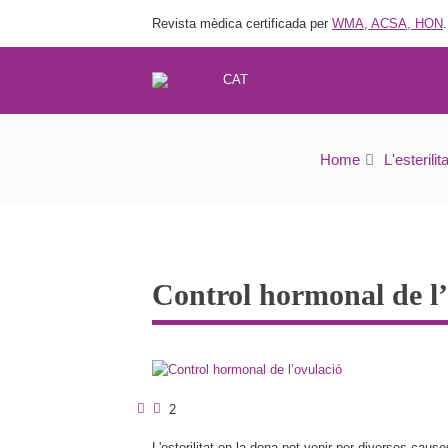
Revista mèdica certificada per
WMA, ACSA, HON
.
CAT
Home
L'esterilita
Control hormonal de l’
2
L'esterilitat en la dona pot venir per diverses caus