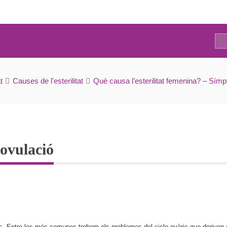
2
Control hormonal de l’ovulació
t
Causes de l'esterilitat
Què causa l’esterilitat femenina? – Sím
ovulació
es. Entre les més comunes trobem els problemes del cicle ovàric que deriven en 