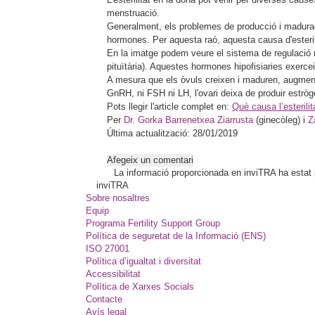
menstruació.
Generalment, els problemes de producció i maduraci
hormones. Per aquesta raó, aquesta causa d'ester
En la imatge podem veure el sistema de regulació
pituïtària). Aquestes hormones hipofisiaries exercei
A mesura que els òvuls creixen i maduren, augmenta l
GnRH, ni FSH ni LH, l'ovari deixa de produir estròg
Pots llegir l'article complet en:
Què causa l’esteril
Per
Dr. Gorka Barrenetxea Ziarrusta
(ginecòleg) i
Z
Última actualització: 28/01/2019
Afegeix un comentari
La informació proporcionada en inviTRA ha estat pl
inviTRA
Sobre nosaltres
Equip
Programa Fertility Support Group
Política de seguretat de la Informació (ENS)
ISO 27001
Política d’igualtat i diversitat
Accessibilitat
Política de Xarxes Socials
Contacte
Avís legal