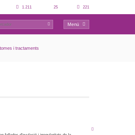
1.211
25
221
Menú
0
ptomes i tractaments
fallades d'ovulació i irregularitats de la