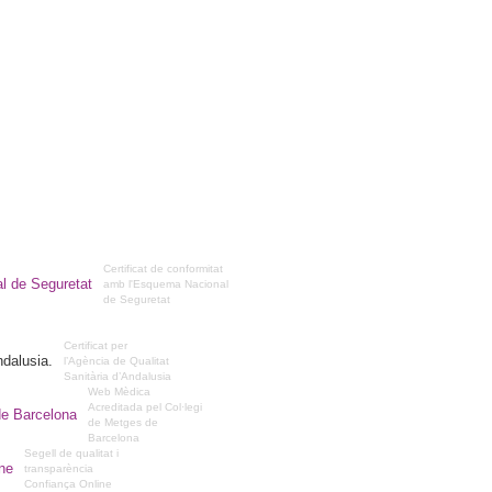
Certificat de conformitat
amb l'Esquema Nacional
de Seguretat
Certificat per
l’Agència de Qualitat
Sanitària d’Andalusia
Web Mèdica
Acreditada pel Col·legi
de Metges de
Barcelona
Segell de qualitat i
transparència
Confiança Online