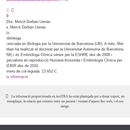
9
Dra.
Mercè
Durban Llenas
MSc
Embriòloga
Llicenciada en Biologia per la Universitat de Barcelona (UB). A més, Mercè
Durban ha realitzat el doctorat per la Universitat Autònoma de Barcelona
(UAB) i és Embrióloga Clínica sènior per la ESHRE des de 2008 i
Especialista en reproducció Humana Assistida i Embriologia Clínica per
ASEBIR des de 2010.
Número de col·legiada: 13.652-C
Més informació
La informació proporcionada en inviTRA ha estat plantejada per a donar suport, no
reemplaçar, la relació que existeix entre un pacient / visitant d'aquest lloc web, i el seu
metge.