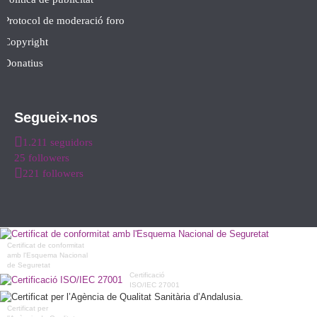
Protocol de moderació foro
Copyright
Donatius
Segueix-nos
1.211 seguidors
25 followers
221 followers
Certificat de conformitat
amb l'Esquema Nacional
de Seguretat
Certificació
ISO/IEC 27001
Certificat per