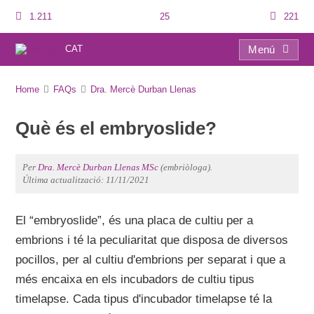
1.211
25
221
CAT
Menú
FAQs
Home
FAQs
Dra. Mercè Durban Llenas
Què és el embryoslide?
Per
Dra. Mercè Durban Llenas MSc
(embriòloga).
Última actualització: 11/11/2021
El “embryoslide”, és una placa de cultiu per a
embrions i té la peculiaritat que disposa de diversos
pocillos, per al cultiu d'embrions per separat i que a
més encaixa en els incubadors de cultiu tipus
timelapse. Cada tipus d'incubador timelapse té la