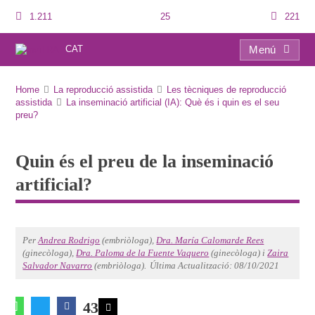
1.211
25
221
CAT
Menú
Quin és el preu de la inseminació artificial?
Home
La reproducció assistida
Les tècniques de reproducció
assistida
La inseminació artificial (IA): Què és i quin es el seu
preu?
Quin és el preu de la inseminació
artificial?
Per
Andrea Rodrigo
(embriòloga),
Dra. María Calomarde Rees
(ginecòloga),
Dra. Paloma de la Fuente Vaquero
(ginecòloga) i
Zaira
Salvador Navarro
(embriòloga).
Última Actualització: 08/10/2021
43