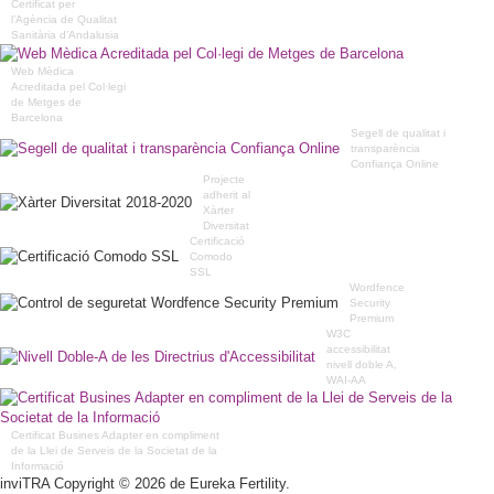
Certificat per
l’Agència de Qualitat
Sanitària d’Andalusia
Web Mèdica
Acreditada pel Col·legi
de Metges de
Barcelona
Segell de qualitat i
transparència
Confiança Online
Projecte
adherit al
Xàrter
Diversitat
Certificació
Comodo
SSL
Wordfence
Security
Premium
W3C
accessibilitat
nivell doble A,
WAI-AA
Certificat Busines Adapter en compliment
de la Llei de Serveis de la Societat de la
Informació
inviTRA Copyright © 2026 de Eureka Fertility.