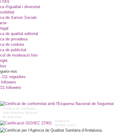
27001
ica d’igualtat i diversitat
sibilitat
ica de Xarxes Socials
acte
legal
ica de qualitat editorial
ica de privadesa
ica de cookies
ica de publicitat
col de moderació foro
right
tius
gueix-nos
1.211 seguidors
 followers
221 followers
Certificat de conformitat
amb l'Esquema Nacional
de Seguretat
Certificació
ISO/IEC 27001