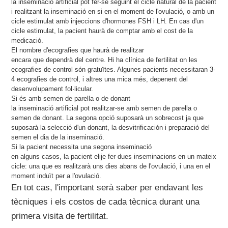
la inseminació artificial pot fer-se seguint el cicle natural de la pacient
i realitzant la inseminació en si en el moment de l'ovulació, o amb un
cicle estimulat amb injeccions d'hormones FSH i LH. En cas d'un
cicle estimulat, la pacient haurà de comptar amb el cost de la
medicació.
El nombre d'ecografies que haurà de realitzar
encara que dependrà del centre. Hi ha clínica de fertilitat on les
ecografies de control són gratuïtes. Algunes pacients necessitaran 3-
4 ecografies de control, i altres una mica més, depenent del
desenvolupament fol·licular.
Si és amb semen de parella o de donant
la inseminació artificial pot realitzar-se amb semen de parella o
semen de donant. La segona opció suposarà un sobrecost ja que
suposarà la selecció d'un donant, la desvitrificación i preparació del
semen el dia de la inseminació.
Si la pacient necessita una segona inseminació
en alguns casos, la pacient elije fer dues inseminacions en un mateix
cicle: una que es realitzarà uns dies abans de l'ovulació, i una en el
moment induït per a l'ovulació.
En tot cas, l'important serà saber per endavant les
tècniques i els costos de cada tècnica durant una
primera visita de fertilitat.