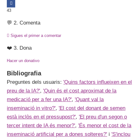
43
💬 2. Comenta
Sigues el primer a comentar
❤️ 3. Dona
Hacer un donativo
Bibliografia
Preguntes dels usuaris:
'Quins factors influeixen en el
preu de la IA?'
,
'Quin és el cost aproximat de la
medicació per a fer una IA?'
,
'Quant val la
inseminació in vitro?'
,
'El cost del donant de semen
està inclòs en el pressupost?'
,
'El preu d'un segon o
tercer intent de IA és menor?'
,
'És menor el cost de la
inseminació artificial per a dones solteres?'
i
'S'inclou