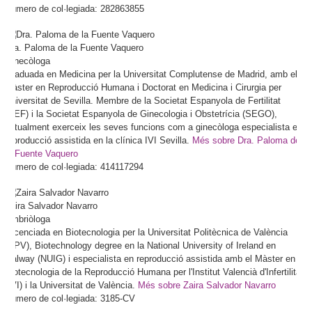
Número de col·legiada: 282863855
Dra.
Paloma
de la Fuente Vaquero
Ginecòloga
Graduada en Medicina per la Universitat Complutense de Madrid, amb el
Màster en Reproducció Humana i Doctorat en Medicina i Cirurgia per
Universitat de Sevilla. Membre de la Societat Espanyola de Fertilitat
(SEF) i la Societat Espanyola de Ginecologia i Obstetrícia (SEGO),
actualment exerceix les seves funcions com a ginecòloga especialista en
reproducció assistida en la clínica IVI Sevilla.
Més sobre Dra. Paloma de
la Fuente Vaquero
Número de col·legiada: 414117294
Zaira
Salvador Navarro
Embriòloga
Llicenciada en Biotecnologia per la Universitat Politècnica de València
(UPV), Biotechnology degree en la National University of Ireland en
Galway (NUIG) i especialista en reproducció assistida amb el Màster en
Biotecnologia de la Reproducció Humana per l'Institut Valencià d'Infertilitat
(IVI) i la Universitat de València.
Més sobre Zaira Salvador Navarro
Número de col·legiada: 3185-CV