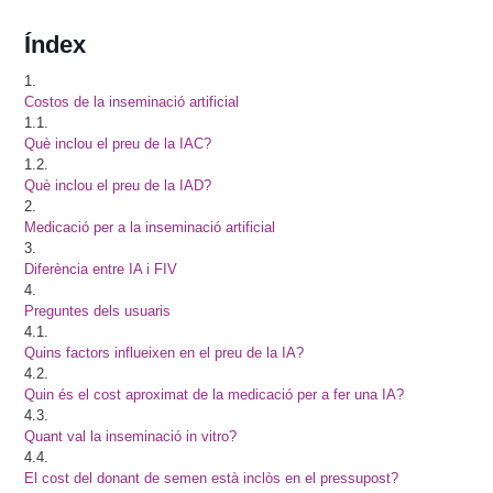
Índex
1.
Costos de la inseminació artificial
1.1.
Què inclou el preu de la IAC?
1.2.
Què inclou el preu de la IAD?
2.
Medicació per a la inseminació artificial
3.
Diferència entre IA i FIV
4.
Preguntes dels usuaris
4.1.
Quins factors influeixen en el preu de la IA?
4.2.
Quin és el cost aproximat de la medicació per a fer una IA?
4.3.
Quant val la inseminació in vitro?
4.4.
El cost del donant de semen està inclòs en el pressupost?