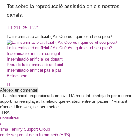
Tot sobre la reproducció assistida en els nostres
canals.
1.211
25
221
La inseminació artificial (IA): Què és i quin es el seu preu?
La inseminació artificial (IA): Què és i quin es el seu preu?
Inseminació artificial conjugal
Inseminació artificial de donant
Preu de la inseminació artificial
Inseminació artifical pas a pas
Betaespera
Afegeix un comentari
La informació proporcionada en inviTRA ha estat plantejada per a donar
suport, no reemplaçar, la relació que existeix entre un pacient / visitant
d'aquest lloc web, i el seu metge.
viTRA
e nosaltres
p
ama Fertility Support Group
ica de seguretat de la Informació (ENS)