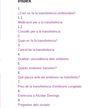
Índex
1.
¿Com es fa la transferència embrionària?
1.1.
Medicació per a la transferència
1.2.
Consells per a la transferència
2.
Quan es fa la transferència?
3.
Cancel·lar la transferència
4.
Qualitat i procedència dels embrions
5.
Quants embrions transferir?
6.
Què passa amb els embrions no transferits?
7.
Preu de la transferència d’embrions congelats
8.
Entrevista a Aitziber Domingo
9.
Preguntes dels usuaris