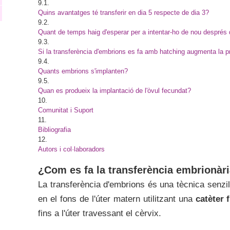
9.1.
Quins avantatges té transferir en dia 5 respecte de dia 3?
9.2.
Quant de temps haig d'esperar per a intentar-ho de nou després d
9.3.
Si la transferència d'embrions es fa amb hatching augmenta la pro
9.4.
Quants embrions s'implanten?
9.5.
Quan es produeix la implantació de l'òvul fecundat?
10.
Comunitat i Suport
11.
Bibliografia
12.
Autors i col·laboradors
¿Com es fa la transferència embrionàr
La transferència d'embrions és una tècnica senzil
en el fons de l'úter matern utilitzant una
catèter f
fins a l'úter travessant el cèrvix.