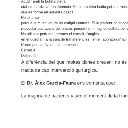
Acudir amb la bufeta plena
així es facilita la transferència. Amb la bufeta buida pot ser més 
que es forma en aquests casos.
Relaxar-se
perquè la musculatura no estigui contreta. Si la pacient no acons
muscular poc abans del procés perquè no hi hagi dificultats per a 
No utilitzar perfums, cremes ni esmalt d'ungles
en el quiròfan, a la sala de transferències i en el laboratori s'h
tòxics per als òvuls i els embrions.
Carnet 4
Definición
A diferència del que moltes dones creuen, no és 
tracta de cap intervenció quirúrgica.
El
Dr. Àlex García-Faura
ens comenta que:
La majoria de pacients viuen el moment de la tran