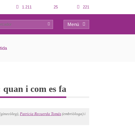
1.211
25
221
Menú
0
tida
 quan i com es fa
(ginecòleg),
Patricia Recuerda Tomás
(embriòloga) i