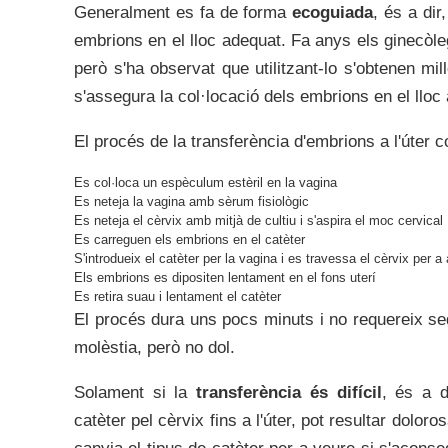
Generalment es fa de forma
ecoguiada
, és a dir
embrions en el lloc adequat. Fa anys els ginecòle
però s'ha observat que utilitzant-lo s'obtenen mil
s'assegura la col·locació dels embrions en el lloc
El procés de la transferència d'embrions a l'úter
Es col·loca un espèculum estèril en la vagina
Es neteja la vagina amb sèrum fisiològic
Es neteja el cèrvix amb mitjà de cultiu i s'aspira el moc cervical
Es carreguen els embrions en el catèter
S'introdueix el catèter per la vagina i es travessa el cèrvix per a ar
Els embrions es dipositen lentament en el fons uterí
Es retira suau i lentament el catèter
El procés dura uns pocs minuts i no requereix sed
molèstia, però no dol.
Solament si la
transferència és difícil
, és a d
catèter pel cèrvix fins a l'úter, pot resultar dolo