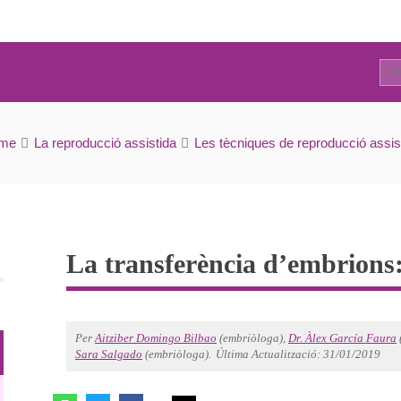
40
La transferència d’embrions: quan i com es fa
me
La reproducció assistida
Les tècniques de reproducció assis
La transferència d’embrions:
Per
Aitziber Domingo Bilbao
(embriòloga),
Dr. Àlex García Faura
Sara Salgado
(embriòloga).
Última Actualització: 31/01/2019