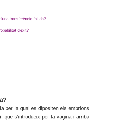
'una transferència fallida?
babilitat d'èxit?
ia?
la per la qual es dipositen els embrions
i
, que s'introdueix per la vagina i arriba