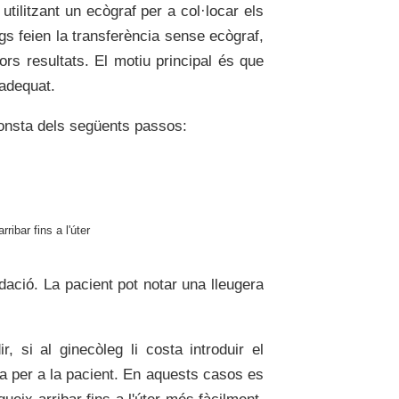
, utilitzant un ecògraf per a col·locar els
gs feien la transferència sense ecògraf,
lors resultats. El motiu principal és que
 adequat.
 consta dels següents passos:
ribar fins a l'úter
ació. La pacient pot notar una lleugera
ir, si al ginecòleg li costa introduir el
rosa per a la pacient. En aquests casos es