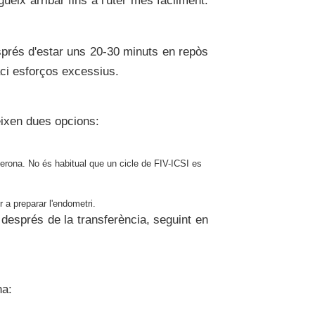
ueix arribar fins a l'úter més fàcilment.
sprés d'estar uns 20-30 minuts en repòs
faci esforços excessius.
eixen dues opcions:
ona. No és habitual que un cicle de FIV-ICSI es
 a preparar l'endometri.
després de la transferència, seguint en
na: