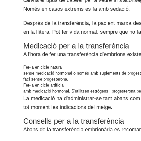
canvia el tipus de catèter per a veure si s'aconseg
Només en casos extrems es fa amb sedació.
Després de la transferència, la pacient marxa de
en la llitera. Pot fer vida normal, sempre que no 
Medicació per a la transferència
A l'hora de fer una transferència d’embrions exist
Fer-la en cicle natural
sense medicació hormonal o només amb suplements de progester
faci sense progesterona.
Fer-la en cicle artificial
amb medicació hormonal. S'utilitzen estrògens i progesterona per
La medicació ha d'administrar-se tant abans com 
tot moment les indicacions del metge.
Consells per a la transferència
Abans de la transferència embrionària es recoma