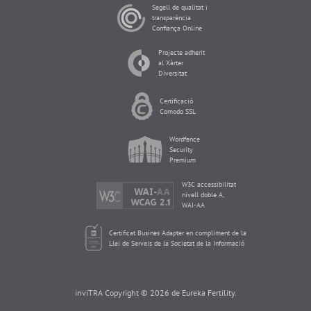
Segell de qualitat i
transparència
Confiança Online
Projecte adherit
al Xàrter
Diversitat
Certificació
Comodo SSL
Wordfence
Security
Premium
W3C accessibilitat
nivell doble A,
WAI-AA
Certificat Busines Adapter en compliment de la
Llei de Serveis de la Societat de la Informació
inviTRA Copyright © 2026 de Eureka Fertility.