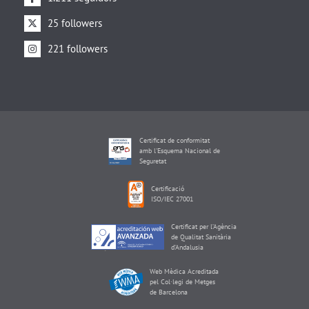
25 followers
221 followers
Certificat de conformitat
amb l'Esquema Nacional de
Seguretat
Certificació
ISO/IEC 27001
Certificat per l’Agència
de Qualitat Sanitària
d’Andalusia
Web Mèdica Acreditada
pel Col·legi de Metges
de Barcelona