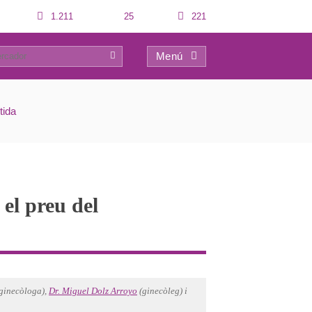
1.211
25
221
Menú
0
tida
 el preu del
ginecòloga),
Dr. Miguel Dolz Arroyo
(ginecòleg) i