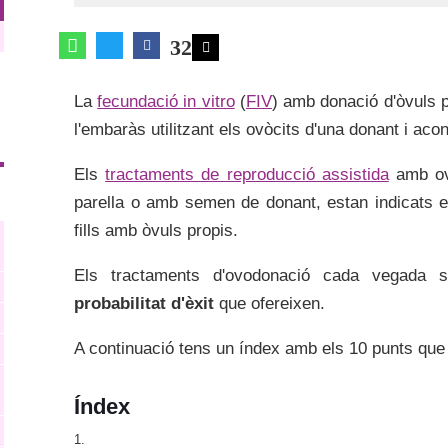
32
La
fecundació in vitro
(
FIV
) amb donació d'òvuls 
l'embaràs utilitzant els ovòcits d'una donant i aco
Els
tractaments de reproducció assistida
amb ovo
parella o amb semen de donant, estan indicats e
fills amb òvuls propis.
Els tractaments d'ovodonació cada vegada
probabilitat d'èxit
que ofereixen.
A continuació tens un índex amb els 10 punts que 
Índex
1.