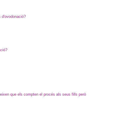
es d'ovodonació?
ació?
ixen que els compten el procés als seus fills però