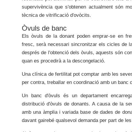
supervivència que s'obtenen actualment són mol
tècnica de vitrificació d'ovòcits.
Òvuls de banc
Els òvuls de la donant poden emprar-se en fre
fresc, serà necessari sincronitzar els cicles de l
després de l'obtenció dels òvuls, aquests són con
quan es procedirà a la descongelació.
Una clínica de fertilitat pot comptar amb les seve
per contra, treballar en coordinació amb un banc d
Un banc d'òvuls és un departament encarregat 
distribució d'òvuls de donants. A causa de la se
amb una àmplia i variada base de dades de dona
davant gairebé qualsevol demanda per part de les 