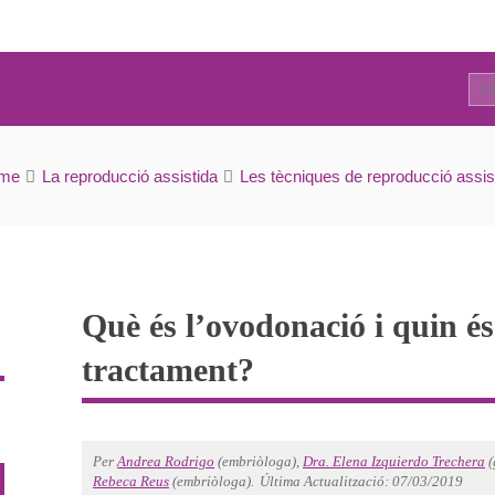
32
l’ovodonació i quin és el preu del tractament?
me
La reproducció assistida
Les tècniques de reproducció assis
Què és l’ovodonació i quin és
tractament?
Per
Andrea Rodrigo
(embriòloga),
Dra. Elena Izquierdo Trechera
(
Rebeca Reus
(embriòloga).
Última Actualització: 07/03/2019