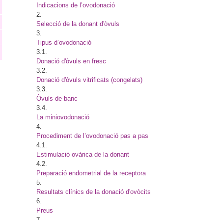
Indicacions de l’ovodonació
2.
Selecció de la donant d'òvuls
3.
Tipus d’ovodonació
3.1.
Donació d'òvuls en fresc
3.2.
Donació d'òvuls vitrificats (congelats)
3.3.
Òvuls de banc
3.4.
La miniovodonació
4.
Procediment de l’ovodonació pas a pas
4.1.
Estimulació ovàrica de la donant
4.2.
Preparació endometrial de la receptora
5.
Resultats clínics de la donació d'ovòcits
6.
Preus
7.