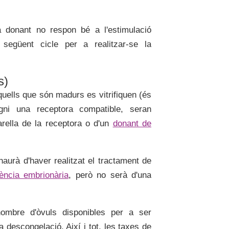
a donant no respon bé a l'estimulació
 següent cicle per a realitzar-se la
s)
uells que són madurs es vitrifiquen (és
gni una receptora compatible, seran
arella de la receptora o d'un
donant de
haurà d'haver realitzat el tractament de
rència embrionària
, però no serà d'una
ombre d'òvuls disponibles per a ser
a descongelació. Així i tot, les taxes de