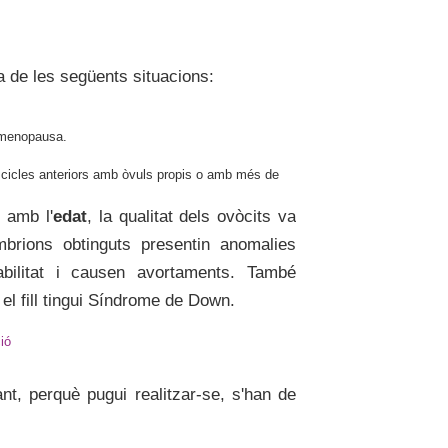
a de les següents situacions:
o menopausa.
 cicles anteriors amb òvuls propis o amb més de
 amb l'
edat
, la qualitat dels ovòcits va
mbrions obtinguts presentin anomalies
ilitat i causen avortaments. També
el fill tingui Síndrome de Down.
ió
nt, perquè pugui realitzar-se, s'han de