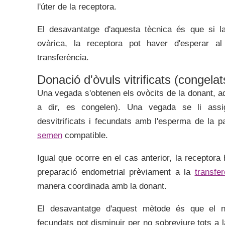
l'úter de la receptora.
El desavantatge d'aquesta tècnica és que si l
ovàrica, la receptora pot haver d'esperar al
transferència.
Donació d'òvuls vitrificats (congelat
Una vegada s'obtenen els ovòcits de la donant, aq
a dir, es congelen). Una vegada se li assi
desvitrificats i fecundats amb l'esperma de la p
semen
compatible.
Igual que ocorre en el cas anterior, la receptora 
preparació endometrial prèviament a la
transfe
manera coordinada amb la donant.
El desavantatge d'aquest mètode és que el n
fecundats pot disminuir per no sobreviure tots a l