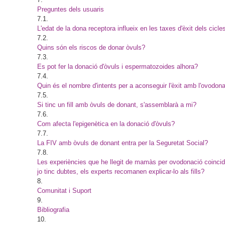
Preguntes dels usuaris
7.1.
L'edat de la dona receptora influeix en les taxes d'èxit dels cicl
7.2.
Quins són els riscos de donar òvuls?
7.3.
Es pot fer la donació d'òvuls i espermatozoides alhora?
7.4.
Quin és el nombre d'intents per a aconseguir l'èxit amb l'ovodon
7.5.
Si tinc un fill amb òvuls de donant, s'assemblarà a mi?
7.6.
Com afecta l'epigenètica en la donació d'òvuls?
7.7.
La FIV amb òvuls de donant entra per la Seguretat Social?
7.8.
Les experiències que he llegit de mamàs per ovodonació coincide
jo tinc dubtes, els experts recomanen explicar-lo als fills?
8.
Comunitat i Suport
9.
Bibliografia
10.