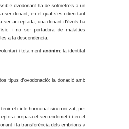
ssible ovodonant ha de sotmetre's a un
a ser donant, en el qual s'estudien tant
 a ser acceptada, una donant d'òvuls ha
ísic i no ser portadora de malalties
bles a la descendència.
voluntari i totalment
anònim
: la identitat
 dos tipus d’ovodonació: la donació amb
tenir el cicle hormonal sincronitzat, per
ceptora prepara el seu endometri i en el
donant i la transferència dels embrions a