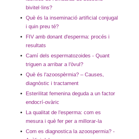
bivitel·lins?
Què és la inseminació artificial conjugal
i quin preu té?
FIV amb donant d'esperma: procés i
resultats
Camí dels espermatozoides - Quant
triguen a arribar a l'òvul?
Què és l'azoospèrmia? – Causes,
diagnòstic i tractament
Esterilitat femenina deguda a un factor
endocrí-ovàric
La qualitat de l'esperma: com es
mesura i què fer per a millorar-la
Com es diagnostica la azoospermia? -