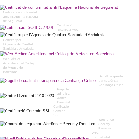
Certificat de conformitat
amb l'Esquema Nacional
de Seguretat
Certificació
ISO/IEC 27001
Certificat per
l’Agència de Qualitat
Sanitària d’Andalusia
Web Mèdica
Acreditada pel Col·legi
de Metges de
Barcelona
Segell de qualitat i
transparència
Confiança Online
Projecte
adherit al
Xàrter
Diversitat
Certificació
Comodo
SSL
Wordfence
Security
Premium
W3C
accessibilitat