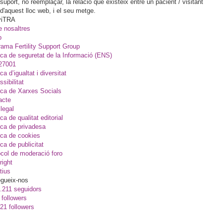
suport, no reemplaçar, la relació que existeix entre un pacient / visitant
d'aquest lloc web, i el seu metge.
viTRA
e nosaltres
p
ama Fertility Support Group
ica de seguretat de la Informació (ENS)
27001
ica d’igualtat i diversitat
sibilitat
ica de Xarxes Socials
acte
legal
ica de qualitat editorial
ica de privadesa
ica de cookies
ica de publicitat
col de moderació foro
right
tius
gueix-nos
.211 seguidors
 followers
21 followers