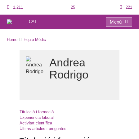
1.211
25
221
CAT
Menú
Què és l’azoospèrmia? – Causes, diagnòstic i tractament
Home
Equip Mèdic
Andrea
Rodrigo
Titulació i formació
Experiència laboral
Activitat científica
Últims articles i preguntes