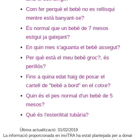
Com fer perquè el bebè no es rellisqui
mentre està banyant-se?
És normal que un bebè de 7 mesos
estigui ja gatejant?
En quin mes s'aguanta el bebè assegut?
Per què està el meu bebè groc?, és
perillós?
Fins a quina edat haig de posar el
cartell de "bebè a bord" en el cotxe?
Quin és el pes normal d'un bebè de 5
mesos?
Què és l'esterilitat tubària?
Última actualització: 01/02/2019
La informació proporcionada en inviTRA ha estat plantejada per a donar