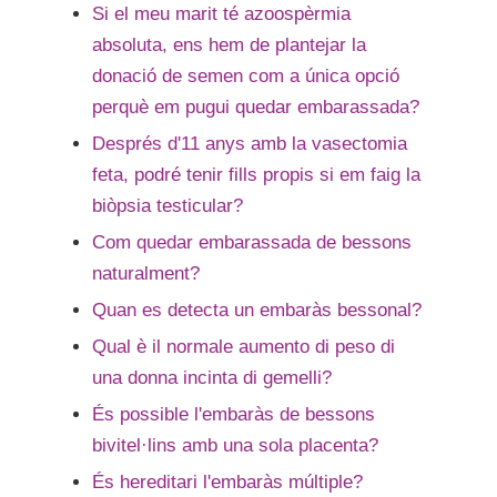
Si el meu marit té azoospèrmia
absoluta, ens hem de plantejar la
donació de semen com a única opció
perquè em pugui quedar embarassada?
Després d'11 anys amb la vasectomia
feta, podré tenir fills propis si em faig la
biòpsia testicular?
Com quedar embarassada de bessons
naturalment?
Quan es detecta un embaràs bessonal?
Qual è il normale aumento di peso di
una donna incinta di gemelli?
És possible l'embaràs de bessons
bivitel·lins amb una sola placenta?
És hereditari l'embaràs múltiple?