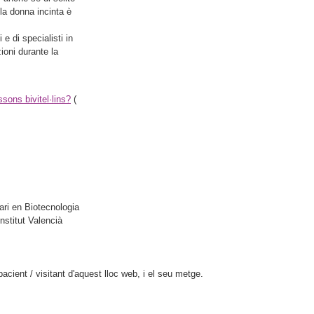
la donna incinta è
e di specialisti in
ioni durante la
sons bivitel·lins?
(
ari en Biotecnologia
nstitut Valencià
cient / visitant d'aquest lloc web, i el seu metge.