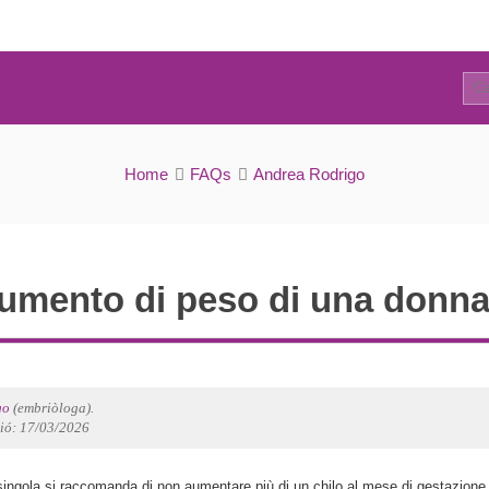
2
FAQs
Home
FAQs
Andrea Rodrigo
aumento di peso di una donna 
go
(embriòloga).
ció: 17/03/2026
ingola si raccomanda di non aumentare più di un chilo al mese di gestazione,