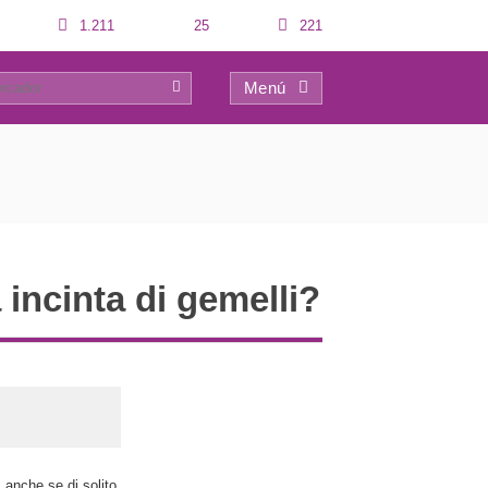
1.211
25
221
Menú
0
incinta di gemelli?
 anche se di solito