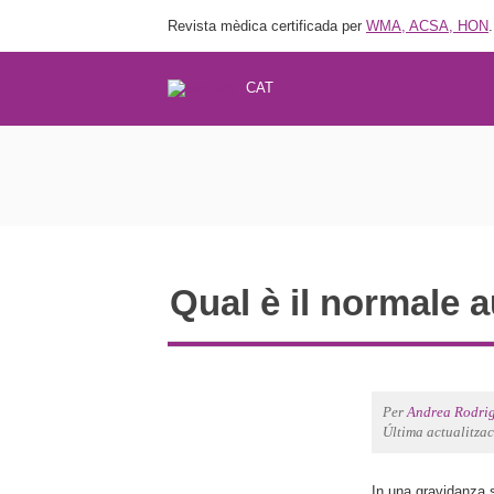
Revista mèdica certificada per
WMA, ACSA, HON
.
CAT
Qual è il normale 
Per
Andrea Rodri
Última actualitza
In una gravidanza s