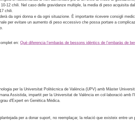
10-12 chili. Nel caso delle gravidanze multiple, la media di peso acquisita dal
7 chili.
derà da ogni donna e da ogni situazione. È importante ricevere consigli medici 
onale per evitare un aumento di peso eccessivo che possa portare a complicaz
o.
e complet en:
Què diferencia l’embaràs de bessons idèntics de l’embaràs de bes
nologia per la Universitat Politècnica de València (UPV) amb Màster Universit
na Assistida, impartit per la Universitat de València en col·laboració amb l'I
Postgrau d'Expert en Genètica Mèdica.
antejada per a donar suport, no reemplaçar, la relació que existeix entre un pa