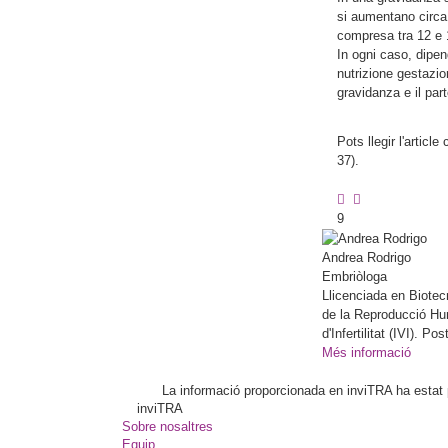
si aumentano circa 
compresa tra 12 e 1
In ogni caso, dipen
nutrizione gestazi
gravidanza e il part
Pots llegir l'articl
37).
9
Andrea
Rodrigo
Embriòloga
Llicenciada en Biotec
de la Reproducció Huma
d'Infertilitat (IVI). 
Més informació
La informació proporcionada en inviTRA ha estat pl
inviTRA
Sobre nosaltres
Equip