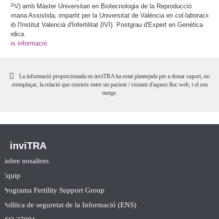
(UPV) amb Màster Universitari en Biotecnologia de la Reproducció
Humana Assistida, impartit per la Universitat de València en col·laboració
amb l'Institut Valencià d'Infertilitat (IVI). Postgrau d'Expert en Genètica
Mèdica.
Més informació
La informació proporcionada en inviTRA ha estat plantejada per a donar suport, no
reemplaçar, la relació que existeix entre un pacient / visitant d'aquest lloc web, i el seu
metge.
inviTRA
Sobre nosaltres
Equip
Programa Fertility Support Group
Política de seguretat de la Informació (ENS)