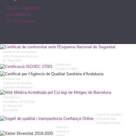
1.211 seguidors
25 followers
221 followers
Certificat de conformitat
amb l'Esquema Nacional
de Seguretat
Certificació
ISO/IEC 27001
Certificat per
l’Agència de Qualitat
Sanitària d’Andalusia
Web Mèdica
Acreditada pel Col·legi
de Metges de
Barcelona
Segell de qualitat i
transparència
Confiança Online
Projecte
adherit al
Xàrter