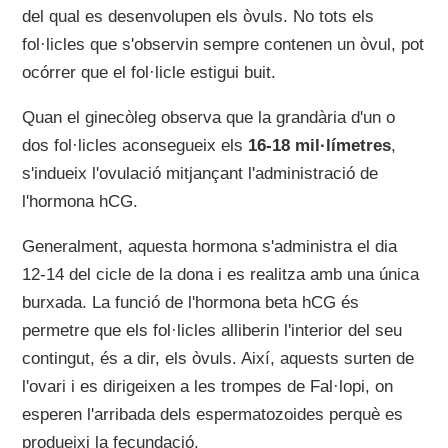
del qual es desenvolupen els òvuls. No tots els
fol·licles que s'observin sempre contenen un òvul, pot
ocórrer que el fol·licle estigui buit.
Quan el ginecòleg observa que la grandària d'un o
dos fol·licles aconsegueix els
16-18 mil·límetres
,
s'indueix l'ovulació mitjançant l'administració de
l'hormona hCG.
Generalment, aquesta hormona s'administra el dia
12-14 del cicle de la dona i es realitza amb una única
burxada. La funció de l'hormona beta hCG és
permetre que els fol·licles alliberin l'interior del seu
contingut, és a dir, els òvuls. Així, aquests surten de
l'ovari i es dirigeixen a les trompes de Fal·lopi, on
esperen l'arribada dels espermatozoides perquè es
produeixi la fecundació.