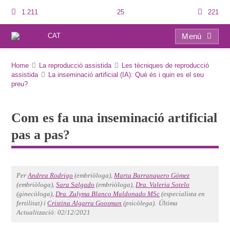
1.211
25
221
CAT
Menú
Com es fa una inseminació artificial pas a pas?
Home
La reproducció assistida
Les tècniques de reproducció
assistida
La inseminació artificial (IA): Què és i quin es el seu
preu?
Com es fa una inseminació artificial
pas a pas?
Per
Andrea Rodrigo
(embriòloga),
Marta Barranquero Gómez
(embriòloga),
Sara Salgado
(embriòloga),
Dra. Valeria Sotelo
(ginecòloga),
Dra. Zulyma Blanco Maldonado MSc
(especialista en
fertilitat) i
Cristina Algarra Goosman
(psicòlega).
Última
Actualització: 02/12/2021