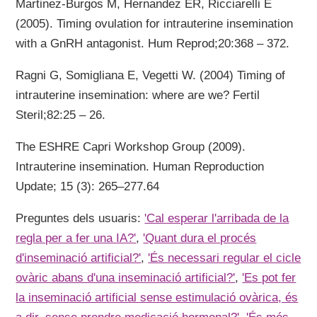
Martinez-Burgos M, Hernandez ER, Ricciarelli E
(2005). Timing ovulation for intrauterine insemination
with a GnRH antagonist. Hum Reprod;20:368 – 372.
Ragni G, Somigliana E, Vegetti W. (2004) Timing of
intrauterine insemination: where are we? Fertil
Steril;82:25 – 26.
The ESHRE Capri Workshop Group (2009).
Intrauterine insemination. Human Reproduction
Update; 15 (3): 265–277.64
Preguntes dels usuaris:
'Cal esperar l'arribada de la
regla per a fer una IA?'
,
'Quant dura el procés
d'inseminació artificial?'
,
'És necessari regular el cicle
ovàric abans d'una inseminació artificial?'
,
'Es pot fer
la inseminació artificial sense estimulació ovàrica, és