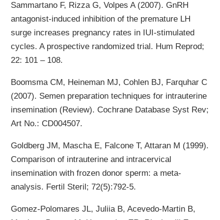
Sammartano F, Rizza G, Volpes A (2007). GnRH
antagonist-induced inhibition of the premature LH
surge increases pregnancy rates in IUI-stimulated
cycles. A prospective randomized trial. Hum Reprod;
22: 101 – 108.
Boomsma CM, Heineman MJ, Cohlen BJ, Farquhar C
(2007). Semen preparation techniques for intrauterine
insemination (Review). Cochrane Database Syst Rev;
Art No.: CD004507.
Goldberg JM, Mascha E, Falcone T, Attaran M (1999).
Comparison of intrauterine and intracervical
insemination with frozen donor sperm: a meta-
analysis. Fertil Steril; 72(5):792-5.
Gomez-Polomares JL, Juliia B, Acevedo-Martin B,