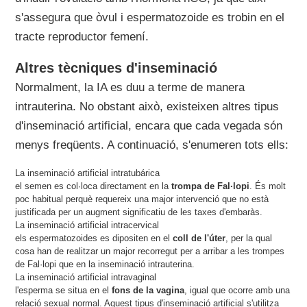
s'assegura que òvul i espermatozoide es trobin en el
tracte reproductor femení.
Altres tècniques d'inseminació
Normalment, la IA es duu a terme de manera
intrauterina. No obstant això, existeixen altres tipus
d'inseminació artificial, encara que cada vegada són
menys freqüents. A continuació, s'enumeren tots ells:
La inseminació artificial intratubárica
el semen es col·loca directament en la
trompa de Fal·lopi
. És molt
poc habitual perquè requereix una major intervenció que no està
justificada per un augment significatiu de les taxes d'embaràs.
La inseminació artificial intracervical
els espermatozoides es dipositen en el
coll de l'úter
, per la qual
cosa han de realitzar un major recorregut per a arribar a les trompes
de Fal·lopi que en la inseminació intrauterina.
La inseminació artificial intravaginal
l'esperma se situa en el
fons de la vagina
, igual que ocorre amb una
relació sexual normal. Aquest tipus d'inseminació artificial s'utilitza