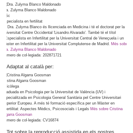
Dra.
Zulyma
Blanco Maldonado
MSc
Especialista en fertilitat
La Dra. Zulyma Blanco és llicenciada en Medicina i té el doctorat per la
Universitat Centre Occidental 'Lisandro Alvarado'. També té el títol
d'Especialista en Infertilitat per la Universitat Central de Veneçuela i un
Màster en Infertilitat per la Universitat Complutense de Madrid.
Més sobre
Dra. Zulyma Blanco Maldonado
Número de col·legiada: 202871721
Adaptat al català per:
Cristina
Algarra Goosman
Psicòlega
Graduada en Psicologia per la Universitat de València (UV) i
especialitzada en Psicologia General Sanitària pel Centre Universitari
Superior Europeu. A més té formació específica per un Màster en
Infertilitat: Aspectes Mèdics, Psicosocials i Legals
Més sobre Cristina
Algarra Goosman
Número de col·legiada: CV16874
Tot sobre la reproducció assistida en els nostres