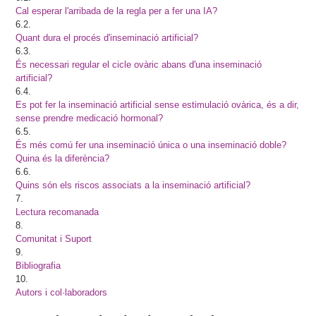
Cal esperar l'arribada de la regla per a fer una IA?
6.2.
Quant dura el procés d'inseminació artificial?
6.3.
És necessari regular el cicle ovàric abans d'una inseminació
artificial?
6.4.
Es pot fer la inseminació artificial sense estimulació ovàrica, és a dir,
sense prendre medicació hormonal?
6.5.
És més comú fer una inseminació única o una inseminació doble?
Quina és la diferència?
6.6.
Quins són els riscos associats a la inseminació artificial?
7.
Lectura recomanada
8.
Comunitat i Suport
9.
Bibliografia
10.
Autors i col·laboradors