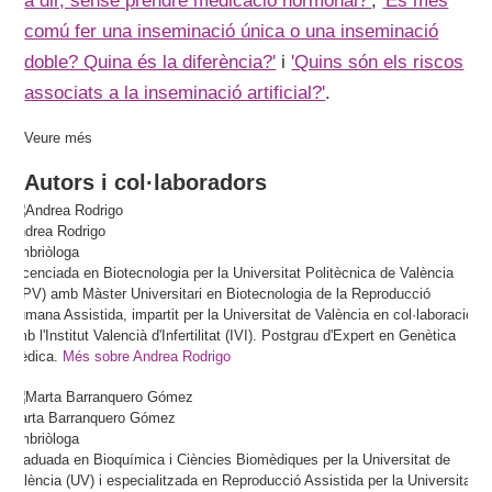
a dir, sense prendre medicació hormonal?'
,
'És més
comú fer una inseminació única o una inseminació
doble? Quina és la diferència?'
i
'Quins són els riscos
associats a la inseminació artificial?'
.
Veure més
Autors i col·laboradors
Andrea
Rodrigo
Embriòloga
Llicenciada en Biotecnologia per la Universitat Politècnica de València
(UPV) amb Màster Universitari en Biotecnologia de la Reproducció
Humana Assistida, impartit per la Universitat de València en col·laboració
amb l'Institut Valencià d'Infertilitat (IVI). Postgrau d'Expert en Genètica
Mèdica.
Més sobre Andrea Rodrigo
Marta
Barranquero Gómez
Embriòloga
Graduada en Bioquímica i Ciències Biomèdiques per la Universitat de
València (UV) i especialitzada en Reproducció Assistida per la Universitat