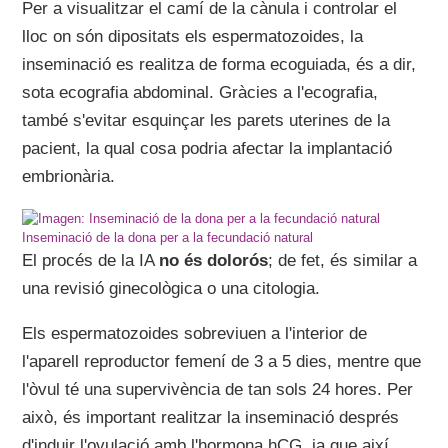
Per a visualitzar el camí de la cànula i controlar el
lloc on són dipositats els espermatozoides, la
inseminació es realitza de forma ecoguiada, és a dir,
sota ecografia abdominal. Gràcies a l'ecografia,
també s'evitar esquinçar les parets uterines de la
pacient, la qual cosa podria afectar la implantació
embrionària.
Inseminació de la dona per a la fecundació natural
El procés de la IA
no és dolorós
; de fet, és similar a
una revisió ginecològica o una citologia.
Els espermatozoides sobreviuen a l'interior de
l'aparell reproductor femení de 3 a 5 dies, mentre que
l'òvul té una supervivència de tan sols 24 hores. Per
això, és important realitzar la inseminació després
d'induir l'ovulació amb l'hormona hCG, ja que així