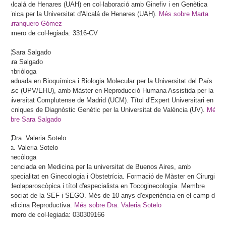
d'Alcalá de Henares (UAH) en col·laboració amb Ginefiv i en Genètica
Clínica per la Universitat d'Alcalá de Henares (UAH).
Més sobre Marta
Barranquero Gómez
Número de col·legiada: 3316-CV
Sara
Salgado
Embriòloga
Graduada en Bioquímica i Biologia Molecular per la Universitat del País
Basc (UPV/EHU), amb Màster en Reproducció Humana Assistida per la
Universitat Complutense de Madrid (UCM). Títol d'Expert Universitari en
Tècniques de Diagnòstic Genètic per la Universitat de València (UV).
Més
sobre Sara Salgado
Dra.
Valeria
Sotelo
Ginecòloga
Llicenciada en Medicina per la universitat de Buenos Aires, amb
l'especialitat en Ginecologia i Obstetrícia. Formació de Màster en Cirurgia
Videolaparoscòpica i títol d'especialista en Tocoginecología. Membre
associat de la SEF i SEGO. Més de 10 anys d'experiència en el camp de
Medicina Reproductiva.
Més sobre Dra. Valeria Sotelo
Número de col·legiada: 030309166