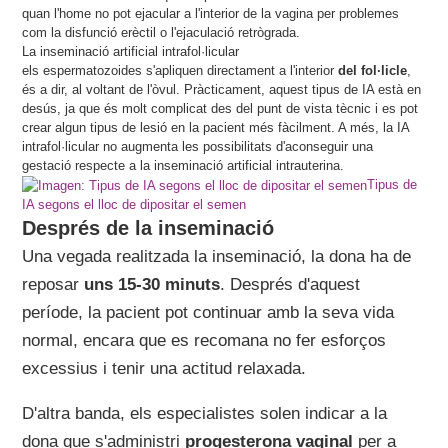
quan l'home no pot ejacular a l'interior de la vagina per problemes
com la disfunció erèctil o l'ejaculació retrògrada.
La inseminació artificial intrafol·licular
els espermatozoides s'apliquen directament a l'interior
del fol·licle
,
és a dir, al voltant de l'òvul. Pràcticament, aquest tipus de IA està en
desús, ja que és molt complicat des del punt de vista tècnic i es pot
crear algun tipus de lesió en la pacient més fàcilment. A més, la IA
intrafol·licular no augmenta les possibilitats d'aconseguir una
gestació respecte a la inseminació artificial intrauterina.
Tipus de
IA segons el lloc de dipositar el semen
Després de la inseminació
Una vegada realitzada la inseminació, la dona ha de
reposar
uns 15-30 minuts
. Després d'aquest
període, la pacient pot continuar amb la seva vida
normal, encara que es recomana no fer esforços
excessius i tenir una actitud relaxada.
D'altra banda, els especialistes solen indicar a la
dona que s'administri
progesterona vaginal
per a