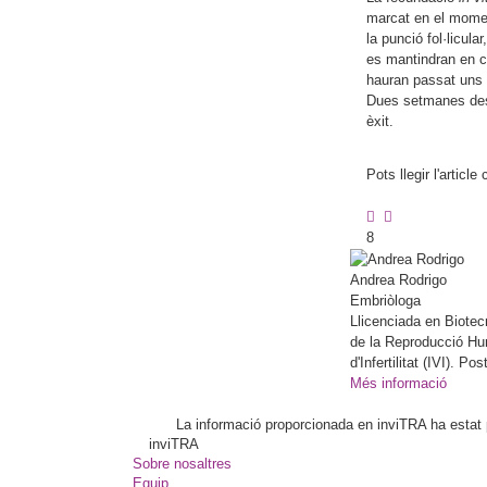
marcat en el momen
la punció fol·licul
es mantindran en cu
hauran passat uns
Dues setmanes desp
èxit.
Pots llegir l'articl
8
Andrea
Rodrigo
Embriòloga
Llicenciada en Biotec
de la Reproducció Huma
d'Infertilitat (IVI). 
Més informació
La informació proporcionada en inviTRA ha estat pl
inviTRA
Sobre nosaltres
Equip