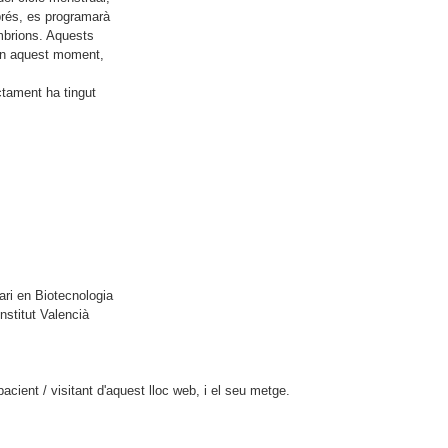
prés, es programarà
embrions. Aquests
. En aquest moment,
ctament ha tingut
ari en Biotecnologia
nstitut Valencià
cient / visitant d'aquest lloc web, i el seu metge.