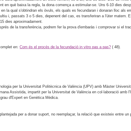
t en què baixa la regla, la dona comença a estimular-se. Uns 6-10 dies des
ar, en la qual s'obtindran els òvuls, els quals es fecundaran i donaran lloc als 
ltiu i, passats 3 o 5 dies, depenent del cas, es transferiran a l'úter matern
 15 dies aproximadament.
rés de la transferència, podrem fer la prova d'embaràs i comprovar si el tra
e complet en:
Com és el procés de la fecundació in vitro pas a pas?
(
48).
nologia per la Universitat Politècnica de València (UPV) amb Màster Universit
na Assistida, impartit per la Universitat de València en col·laboració amb l'I
Postgrau d'Expert en Genètica Mèdica.
antejada per a donar suport, no reemplaçar, la relació que existeix entre un pa