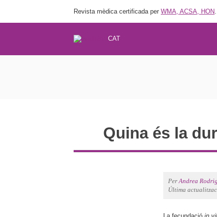
Revista mèdica certificada per
WMA, ACSA, HON
.
CAT
Quina és la du
Per
Andrea Rodri
Última actualitza
La fecundació
in vi