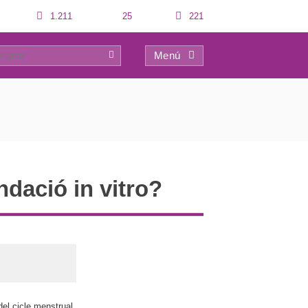
1.211
25
221
Menú
0
dació in vitro?
del cicle menstrual,