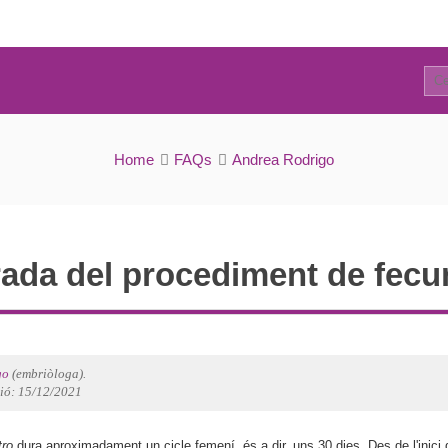
2
FAQs
Home
FAQs
Andrea Rodrigo
rada del procediment de fecun
go
(embriòloga).
ció: 15/12/2021
tro
dura aproximadament un cicle femení, és a dir, uns 30 dies. Des de l'inici 