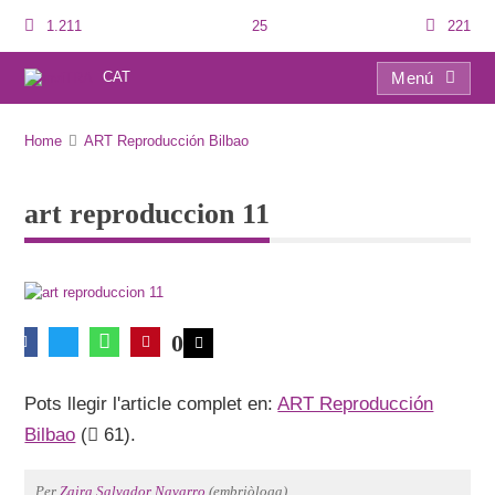
1.211
25
221
CAT
Menú
art reproduccion 11
Home
ART Reproducción Bilbao
art reproduccion 11
0
Pots llegir l'article complet en:
ART Reproducción
Bilbao
(
61).
Per
Zaira Salvador Navarro
(embriòloga).