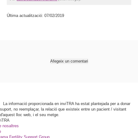
Última actualització: 07/02/2019
Afegeix un comentari
La informació proporcionada en inviTRA ha estat plantejada per a donar
suport, no reemplaçar, la relació que existeix entre un pacient / visitant
d'aquest lloc web, i el seu metge.
viTRA
e nosaltres
p
ama Fertility Support Group