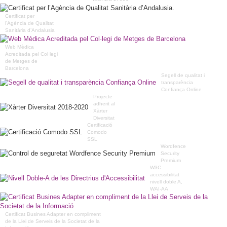
Certificat per
l’Agència de Qualitat
Sanitària d’Andalusia
Web Mèdica
Acreditada pel Col·legi
de Metges de
Barcelona
Segell de qualitat i
transparència
Confiança Online
Projecte
adherit al
Xàrter
Diversitat
Certificació
Comodo
SSL
Wordfence
Security
Premium
W3C
accessibilitat
nivell doble A,
WAI-AA
Certificat Busines Adapter en compliment
de la Llei de Serveis de la Societat de la