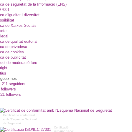
ica de seguretat de la Informació (ENS)
27001
ica d’igualtat i diversitat
sibilitat
ica de Xarxes Socials
acte
legal
ica de qualitat editorial
ica de privadesa
ica de cookies
ica de publicitat
col de moderació foro
right
tius
gueix-nos
1.211 seguidors
 followers
221 followers
Certificat de conformitat
amb l'Esquema Nacional
de Seguretat
Certificació
ISO/IEC 27001