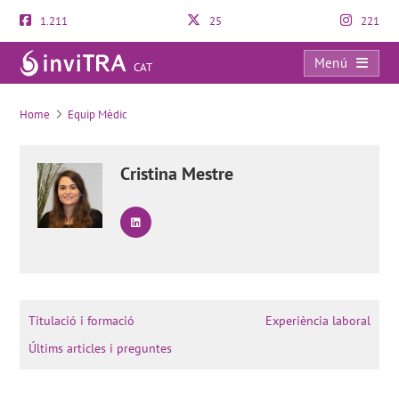
1.211
25
221
Menú
CAT
Reproducció assistida amb donació d’òvuls i semen
Home
Equip Mèdic
Cristina Mestre
Titulació i formació
Experiència laboral
Últims articles i preguntes