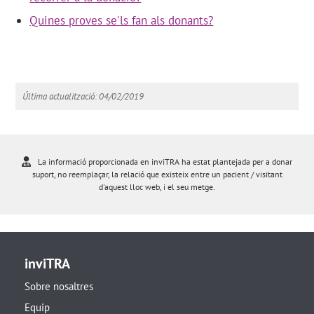
Quines proves se'ls fan als donants?
Última actualització: 04/02/2019
La informació proporcionada en inviTRA ha estat plantejada per a donar
suport, no reemplaçar, la relació que existeix entre un pacient / visitant
d'aquest lloc web, i el seu metge.
inviTRA
Sobre nosaltres
Equip