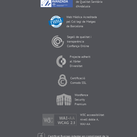
de Qualitat Sanitària
d’Andalusia
Web Mèdica Acreditada
pel Col·legi de Metges
de Barcelona
Segell de qualitat i
transparència
Confiança Online
Projecte adherit
al Xàrter
Diversitat
Certificació
Comodo SSL
Wordfence
Security
Premium
W3C accessibilitat
nivell doble A,
WAI-AA
Certificat Busines Adapter en compliment de la