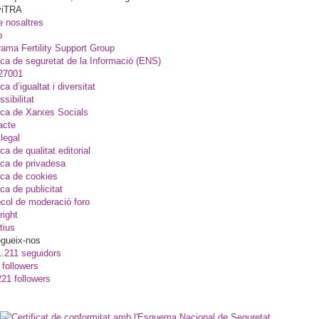
viTRA
e nosaltres
p
ama Fertility Support Group
ica de seguretat de la Informació (ENS)
27001
ica d’igualtat i diversitat
sibilitat
ica de Xarxes Socials
acte
legal
ica de qualitat editorial
ica de privadesa
ica de cookies
ica de publicitat
col de moderació foro
right
tius
gueix-nos
1.211 seguidors
 followers
221 followers