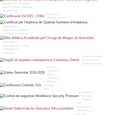
Certificat de conformitat
amb l'Esquema Nacional
de Seguretat
Certificació
ISO/IEC 27001
Certificat per
l’Agència de Qualitat
Sanitària d’Andalusia
Web Mèdica
Acreditada pel Col·legi
de Metges de
Barcelona
Segell de qualitat i
transparència
Confiança Online
Projecte
adherit al
Xàrter
Diversitat
Certificació
Comodo
SSL
Wordfence
Security
Premium
W3C
accessibilitat
nivell doble A,
WAI-AA