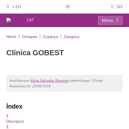
1.211
25
221
CAT
Menú
Clínica GOBEST
Home
Clíniques
Espanya
Zaragoza
Clínica GOBEST
Analitzat per
Zaira Salvador Navarro
(embriòloga).
Última
Actualització: 29/08/2018
Índex
1.
Descripció
2.