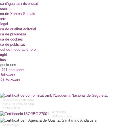
ica d’igualtat i diversitat
sibilitat
ica de Xarxes Socials
acte
legal
ica de qualitat editorial
ica de privadesa
ica de cookies
ica de publicitat
col de moderació foro
right
tius
gueix-nos
1.211 seguidors
 followers
221 followers
Certificat de conformitat
amb l'Esquema Nacional
de Seguretat
Certificació
ISO/IEC 27001
Certificat per