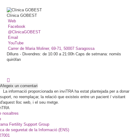
Clínica GOBEST
Web
Facebook
@ClinicaGOBEST
Email
YouTube
Carrer de Maria Moliner, 69-71, 50007 Saragossa
Dilluns - Divendres: de 10.00 a 21:00h Caps de setmana: només
quiròfan
Afegeix un comentari
La informació proporcionada en inviTRA ha estat plantejada per a donar
suport, no reemplaçar, la relació que existeix entre un pacient / visitant
d'aquest lloc web, i el seu metge.
viTRA
e nosaltres
p
ama Fertility Support Group
ica de seguretat de la Informació (ENS)
27001