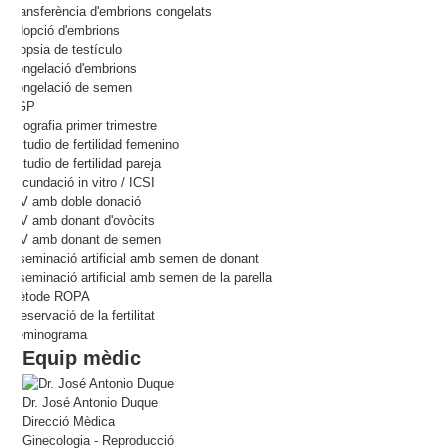
Transferència d'embrions congelats
Adopció d'embrions
Biopsia de testí­culo
Congelació d'embrions
Congelació de semen
DGP
Ecografia primer trimestre
Estudio de fertilidad femenino
Estudio de fertilidad pareja
Fecundació in vitro / ICSI
FIV amb doble donació
FIV amb donant d'ovòcits
FIV amb donant de semen
Inseminació artificial amb semen de donant
Inseminació artificial amb semen de la parella
Mètode ROPA
Preservació de la fertilitat
Seminograma
Equip mèdic
Dr. José Antonio Duque
Direcció Mèdica
Ginecologia - Reproducció