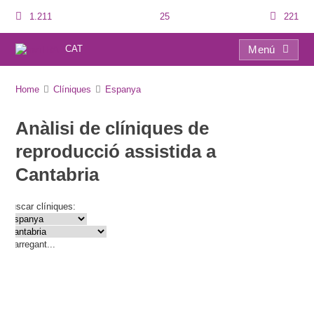
1.211
25
221
CAT
Menú
Directori de clíniques
Home
Clíniques
Espanya
Anàlisi de clíniques de
reproducció assistida a
Cantabria
Buscar clíniques:
Carregant...