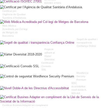
ISO/IEC 27001
Certificat per
l’Agència de Qualitat
Sanitària d’Andalusia
Web Mèdica
Acreditada pel Col·legi
de Metges de
Barcelona
Segell de qualitat i
transparència
Confiança Online
Projecte
adherit al
Xàrter
Diversitat
Certificació
Comodo
SSL
Wordfence
Security
Premium
W3C
accessibilitat
nivell doble A,
WAI-AA
Certificat Busines Adapter en compliment