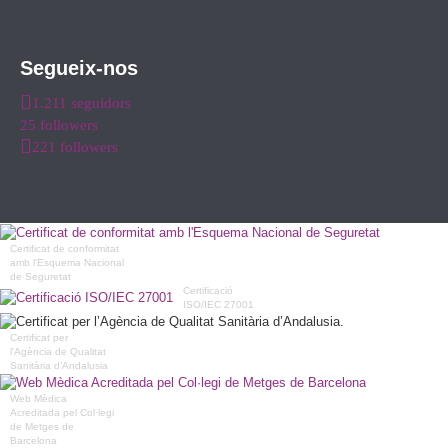
Segueix-nos
1.211 seguidors
25 followers
221 followers
Certificat de conformitat
amb l'Esquema Nacional
de Seguretat
Certificació
ISO/IEC 27001
Certificat per
l’Agència de Qualitat
Sanitària d’Andalusia
Web Mèdica
Acreditada pel Col·legi
de Metges de
Barcelona