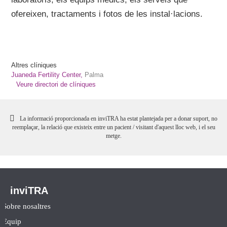
ofereixen, tractaments i fotos de les instal·lacions.
Altres clíniques
Juaneda Fertility Center,
Palma
Veure directori de clíniques
La informació proporcionada en inviTRA ha estat plantejada per a donar suport, no
reemplaçar, la relació que existeix entre un pacient / visitant d'aquest lloc web, i el seu
metge.
inviTRA
Sobre nosaltres
Equip