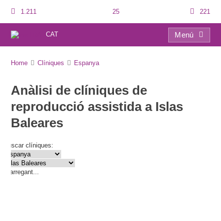
1.211
25
221
CAT
Menú
Directori de clíniques
Home
Clíniques
Espanya
Anàlisi de clíniques de
reproducció assistida a Islas
Baleares
Buscar clíniques:
Carregant...