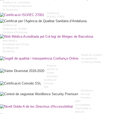
Certificat de conformitat
amb l'Esquema Nacional
de Seguretat
Certificació
ISO/IEC 27001
Certificat per
l’Agència de Qualitat
Sanitària d’Andalusia
Web Mèdica
Acreditada pel Col·legi
de Metges de
Barcelona
Segell de qualitat i
transparència
Confiança Online
Projecte
adherit al
Xàrter
Diversitat
Certificació
Comodo
SSL
Wordfence
Security
Premium
W3C
accessibilitat
nivell doble A,
WAI-AA