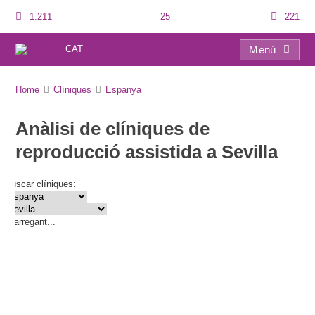
1.211
25
221
CAT
Menú
Directori de clíniques
Home
Clíniques
Espanya
Anàlisi de clíniques de
reproducció assistida a Sevilla
Buscar clíniques:
Carregant...