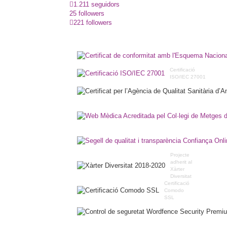
1.211 seguidors
25 followers
221 followers
Certificació
ISO/IEC 27001
Projecte
adherit al
Xàrter
Diversitat
Certificació
Comodo
SSL