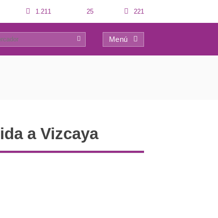
1.211
25
221
Menú
0
tida a Vizcaya