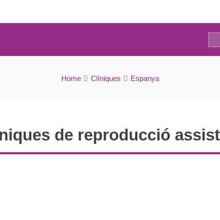
5
Directori de clíniques
Home
Clíniques
Espanya
íniques de reproducció assis