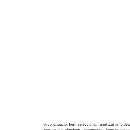
A continuació, hem seleccionat i analitzat amb detal
serveis que ofereixen, tractaments i fotos de les in