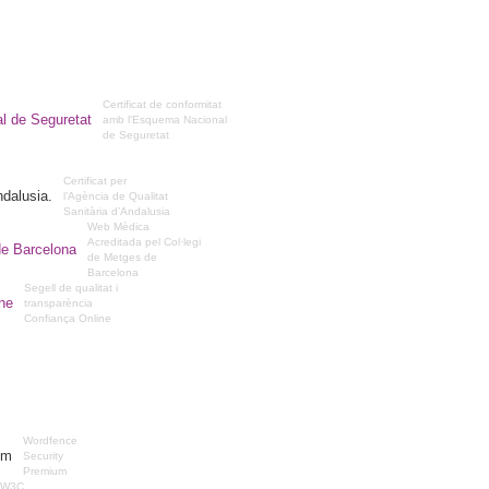
Certificat de conformitat
amb l'Esquema Nacional
de Seguretat
Certificat per
l’Agència de Qualitat
Sanitària d’Andalusia
Web Mèdica
Acreditada pel Col·legi
de Metges de
Barcelona
Segell de qualitat i
transparència
Confiança Online
Wordfence
Security
Premium
W3C