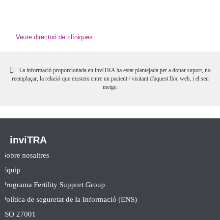
Veure directori de clíniques
La informació proporcionada en inviTRA ha estat plantejada per a donar suport, no
reemplaçar, la relació que existeix entre un pacient / visitant d'aquest lloc web, i el seu
metge.
inviTRA
Sobre nosaltres
Equip
Programa Fertility Support Group
Política de seguretat de la Informació (ENS)
ISO 27001