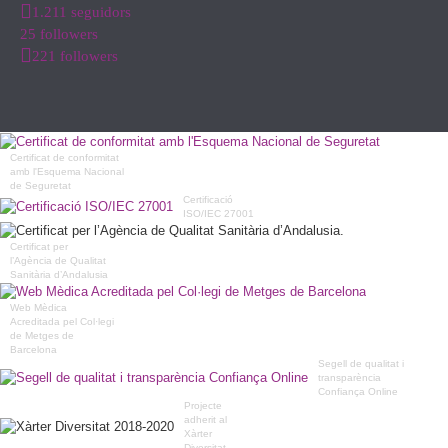
1.211 seguidors
25 followers
221 followers
Certificat de conformitat
amb l'Esquema Nacional
de Seguretat
Certificació
ISO/IEC 27001
Certificat per
l’Agència de Qualitat
Sanitària d’Andalusia
Web Mèdica
Acreditada pel Col·legi
de Metges de
Barcelona
Segell de qualitat i
transparència
Confiança Online
Projecte
adherit al
Xàrter
Diversitat