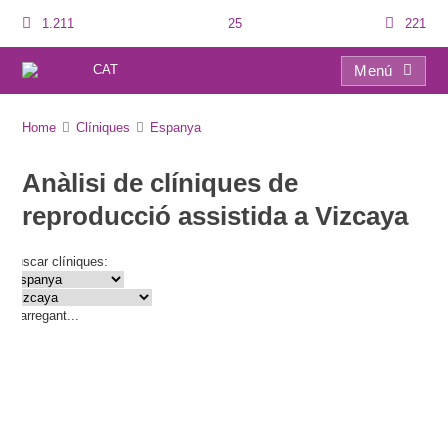
1.211
25
221
CAT
Menú
Directori de clíniques
Home
Clíniques
Espanya
Anàlisi de clíniques de
reproducció assistida a Vizcaya
Buscar clíniques:
Carregant...