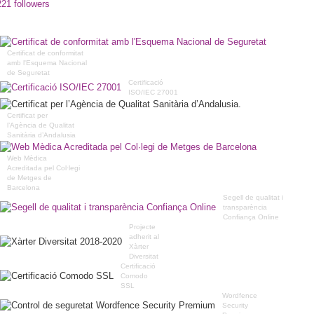
221 followers
Certificat de conformitat
amb l'Esquema Nacional
de Seguretat
Certificació
ISO/IEC 27001
Certificat per
l’Agència de Qualitat
Sanitària d’Andalusia
Web Mèdica
Acreditada pel Col·legi
de Metges de
Barcelona
Segell de qualitat i
transparència
Confiança Online
Projecte
adherit al
Xàrter
Diversitat
Certificació
Comodo
SSL
Wordfence
Security