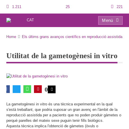
1.211
25
221
CAT
Menú
Utilitat de la gametogènesi in vitro
Home
Els últims grans avanços científics en reproducció assistida
Utilitat de la gametogènesi in vitro
0
La gametogènesi in vitro és una tècnica experimental en la qual
s'està treballant, que podria suposar un gran avenç en l'àmbit de la
reproducció assistida per a pacients que no poden produir gàmetes o
perquè parelles del mateix sexe puguin tenir fills biològics.
Aquesta tècnica implica l'obtenció de gàmetes (òvuls o