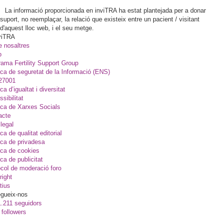
La informació proporcionada en inviTRA ha estat plantejada per a donar
suport, no reemplaçar, la relació que existeix entre un pacient / visitant
d'aquest lloc web, i el seu metge.
viTRA
e nosaltres
p
ama Fertility Support Group
ica de seguretat de la Informació (ENS)
27001
ica d’igualtat i diversitat
sibilitat
ica de Xarxes Socials
acte
legal
ica de qualitat editorial
ica de privadesa
ica de cookies
ica de publicitat
col de moderació foro
right
tius
gueix-nos
1.211 seguidors
 followers