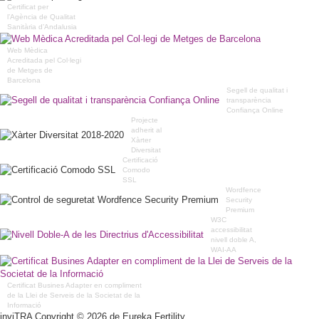
Certificat per
l’Agència de Qualitat
Sanitària d’Andalusia
Web Mèdica
Acreditada pel Col·legi
de Metges de
Barcelona
Segell de qualitat i
transparència
Confiança Online
Projecte
adherit al
Xàrter
Diversitat
Certificació
Comodo
SSL
Wordfence
Security
Premium
W3C
accessibilitat
nivell doble A,
WAI-AA
Certificat Busines Adapter en compliment
de la Llei de Serveis de la Societat de la
Informació
inviTRA Copyright © 2026 de Eureka Fertility.