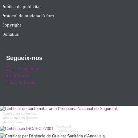
Política de publicitat
Protocol de moderació foro
Copyright
Donatius
Segueix-nos
1.211 seguidors
25 followers
221 followers
Certificat de conformitat
amb l'Esquema Nacional
de Seguretat
Certificació
ISO/IEC 27001