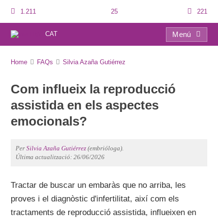
1.211
25
221
CAT
Menú
FAQs
Home
FAQs
Silvia Azaña Gutiérrez
Com influeix la reproducció
assistida en els aspectes
emocionals?
Per
Silvia Azaña Gutiérrez
(embrióloga).
Última actualització: 26/06/2026
Tractar de buscar un embaràs que no arriba, les
proves i el diagnòstic d'infertilitat, així com els
tractaments de reproducció assistida, influeixen en