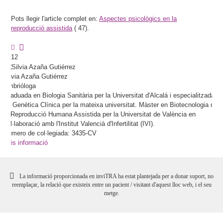
Pots llegir l'article complet en:
Aspectes psicològics en la
reproducció assistida
(
47).
12
Silvia
Azaña Gutiérrez
Embrióloga
Graduada en Biologia Sanitària per la Universitat d'Alcalá i especialitzada
en Genètica Clínica per la mateixa universitat. Màster en Biotecnologia de
la Reproducció Humana Assistida per la Universitat de València en
col·laboració amb l'Institut Valencià d'Infertilitat (IVI).
Número de col·legiada: 3435-CV
Més informació
La informació proporcionada en inviTRA ha estat plantejada per a donar suport, no
reemplaçar, la relació que existeix entre un pacient / visitant d'aquest lloc web, i el seu
metge.