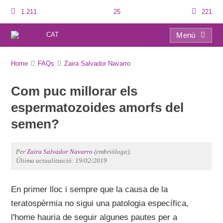
1.211
25
221
CAT
Menú
FAQs
Home
FAQs
Zaira Salvador Navarro
Com puc millorar els
espermatozoides amorfs del
semen?
Per
Zaira Salvador Navarro
(embriòloga).
Última actualització: 19/02/2019
En primer lloc i sempre que la causa de la
teratospèrmia no sigui una patologia específica,
l'home hauria de seguir algunes pautes per a