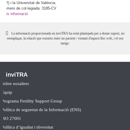
(IVI) i la Universitat de València.
Número de col·legiada: 3185-CV
Més informació
La informació proporcionada en inviTRA ha estat plantejada per a donar suport, no
reemplaçar, la relació que existeix entre un pacient / visitant d'aquest lloc web, i el seu
metge.
inviTRA
Sobre nosaltres
Equip
Programa Fertility Support Group
Política de seguretat de la Informació (ENS)
ISO 27001
Política d’igualtat i diversitat