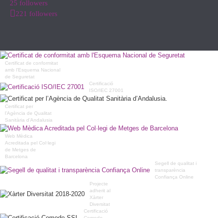
25 followers
221 followers
Certificat de conformitat
amb l'Esquema Nacional
de Seguretat
Certificació
ISO/IEC 27001
Certificat per
l’Agència de Qualitat
Sanitària d’Andalusia
Web Mèdica
Acreditada pel Col·legi
de Metges de
Barcelona
Segell de qualitat i
transparència
Confiança Online
Projecte
adherit al
Xàrter
Diversitat
Certificació
Comodo