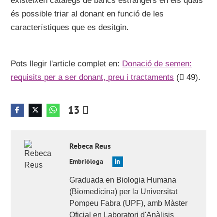
existeixen catàlegs de bancs estrangers en els quals
és possible triar al donant en funció de les
característiques que es desitgin.
Pots llegir l'article complet en:
Donació de semen:
requisits per a ser donant, preu i tractaments
(
49).
13
Rebeca
Reus
Embriòloga
Graduada en Biologia Humana
(Biomedicina) per la Universitat
Pompeu Fabra (UPF), amb Màster
Oficial en Laboratori d'Anàlisis