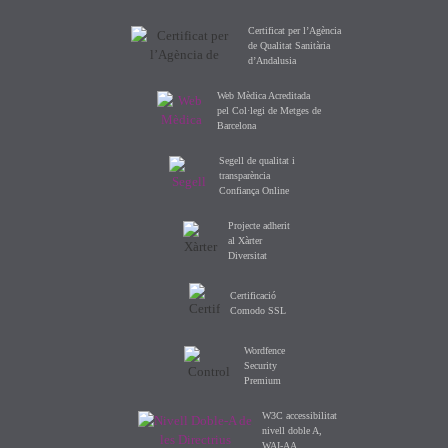
Certificat per l’Agència
de Qualitat Sanitària
d’Andalusia
Web Mèdica Acreditada
pel Col·legi de Metges de
Barcelona
Segell de qualitat i
transparència
Confiança Online
Projecte adherit
al Xàrter
Diversitat
Certificació
Comodo SSL
Wordfence
Security
Premium
W3C accessibilitat
nivell doble A,
WAI-AA