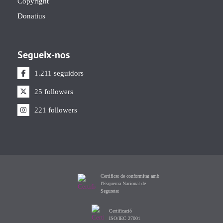
Copyright
Donatius
Segueix-nos
1.211 seguidors
25 followers
221 followers
Certificat de conformitat amb
l'Esquema Nacional de
Seguretat
Certificació
ISO/IEC 27001