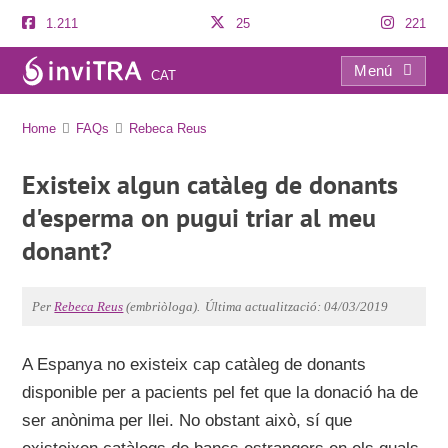
1.211
25
221
Menú
CAT
FAQs
Home
FAQs
Rebeca Reus
Existeix algun catàleg de donants
d'esperma on pugui triar al meu
donant?
Per
Rebeca Reus
(embriòloga).
Última actualització: 04/03/2019
A Espanya no existeix cap catàleg de donants
disponible per a pacients pel fet que la donació ha de
ser anònima per llei. No obstant això, sí que