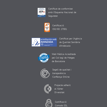
Certificat de conformitat
amb l'Esquema Nacional de
Seguretat
Certificació
ISO/IEC 27001
Certificat per l’Agència
de Qualitat Sanitària
d’Andalusia
Web Mèdica Acreditada
pel Col·legi de Metges
de Barcelona
Segell de qualitat i
transparència
Confiança Online
Projecte adherit
al Xàrter
Diversitat
Certificació
Comodo SSL