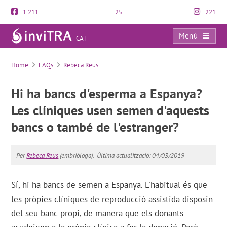
1.211
25
221
Menú
CAT
FAQs
Home
FAQs
Rebeca Reus
Hi ha bancs d'esperma a Espanya?
Les clíniques usen semen d'aquests
bancs o també de l'estranger?
Per
Rebeca Reus
(embriòloga).
Última actualització: 04/03/2019
Sí, hi ha bancs de semen a Espanya. L'habitual és que
les pròpies clíniques de reproducció assistida disposin
del seu banc propi, de manera que els donants