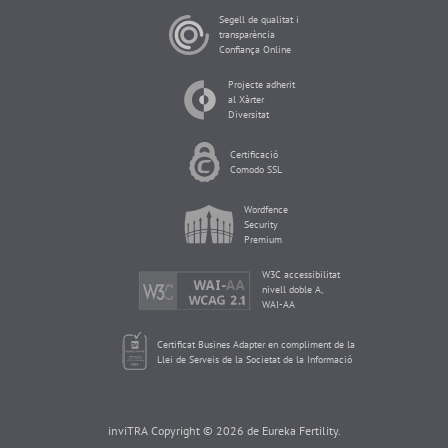
Segell de qualitat i
transparència
Confiança Online
Projecte adherit
al Xàrter
Diversitat
Certificació
Comodo SSL
Wordfence
Security
Premium
W3C accessibilitat
nivell doble A,
WAI-AA
Certificat Busines Adapter en compliment de la
Llei de Serveis de la Societat de la Informació
inviTRA Copyright © 2026 de Eureka Fertility.