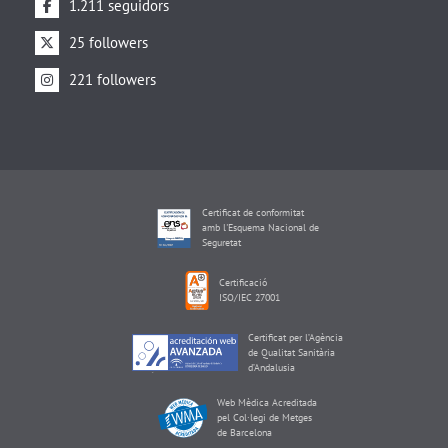
1.211 seguidors
25 followers
221 followers
Certificat de conformitat
amb l'Esquema Nacional de
Seguretat
Certificació
ISO/IEC 27001
Certificat per l’Agència
de Qualitat Sanitària
d’Andalusia
Web Mèdica Acreditada
pel Col·legi de Metges
de Barcelona