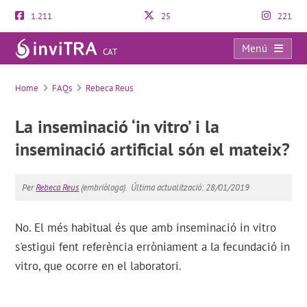
1.211
25
221
Menú
CAT
FAQs
Home
FAQs
Rebeca Reus
La inseminació ‘in vitro’ i la
inseminació artificial són el mateix?
Per
Rebeca Reus
(embriòloga).
Última actualització: 28/01/2019
No. El més habitual és que amb inseminació in vitro
s'estigui fent referència erròniament a la fecundació in
vitro, que ocorre en el laboratori.