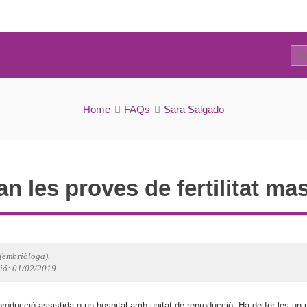
2
FAQs
Home
FAQs
Sara Salgado
an les proves de fertilitat ma
(embriòloga).
ció: 01/02/2019
roducció assistida o un hospital amb unitat de reproducció. Ha de fer-les un 