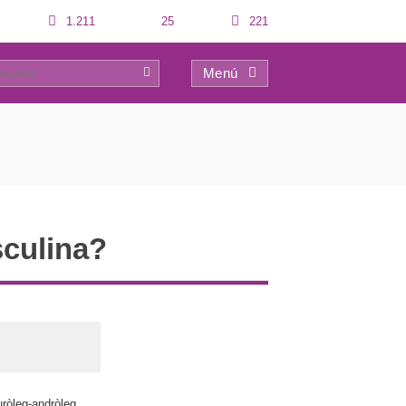
1.211
25
221
Menú
0
sculina?
uròleg-andròleg