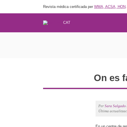
Revista mèdica certificada per
WMA, ACSA, HON
.
CAT
On es f
Per
Sara Salgado
Última actualitza
En un centre de rep