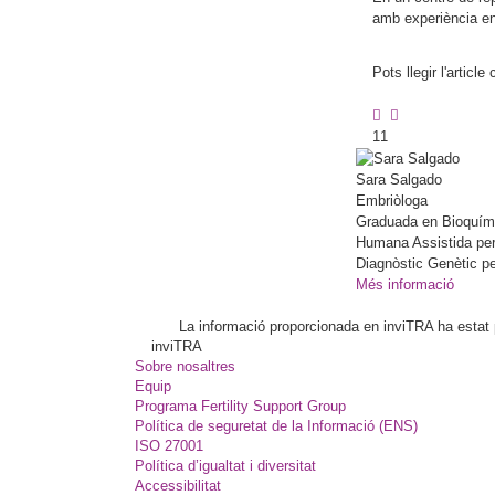
amb experiència en 
Pots llegir l'articl
11
Sara
Salgado
Embriòloga
Graduada en Bioquími
Humana Assistida per 
Diagnòstic Genètic pe
Més informació
La informació proporcionada en inviTRA ha estat pl
inviTRA
Sobre nosaltres
Equip
Programa Fertility Support Group
Política de seguretat de la Informació (ENS)
ISO 27001
Política d’igualtat i diversitat
Accessibilitat