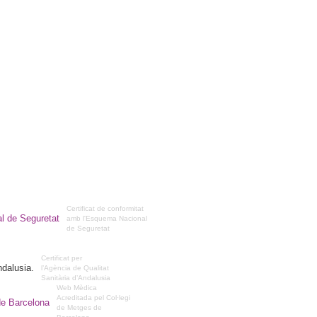
Certificat de conformitat
amb l'Esquema Nacional
de Seguretat
Certificat per
l’Agència de Qualitat
Sanitària d’Andalusia
Web Mèdica
Acreditada pel Col·legi
de Metges de