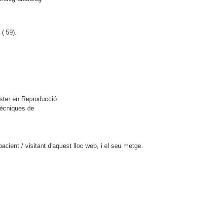
(
59).
ster en Reproducció
Tècniques de
cient / visitant d'aquest lloc web, i el seu metge.