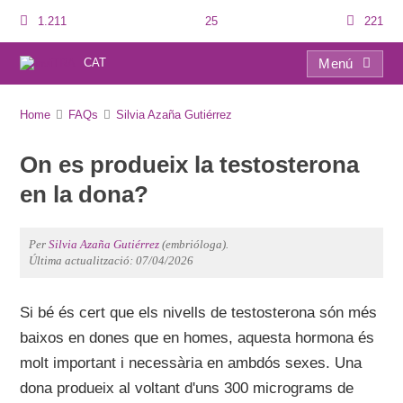
1.211
25
221
CAT
Menú
FAQs
Home
FAQs
Silvia Azaña Gutiérrez
On es produeix la testosterona
en la dona?
Per
Silvia Azaña Gutiérrez
(embrióloga).
Última actualització: 07/04/2026
Si bé és cert que els nivells de testosterona són més
baixos en dones que en homes, aquesta hormona és
molt important i necessària en ambdós sexes. Una
dona produeix al voltant d'uns 300 micrograms de