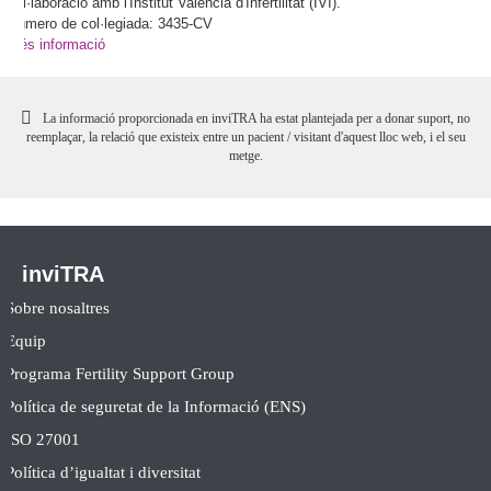
col·laboració amb l'Institut Valencià d'Infertilitat (IVI).
Número de col·legiada: 3435-CV
Més informació
La informació proporcionada en inviTRA ha estat plantejada per a donar suport, no
reemplaçar, la relació que existeix entre un pacient / visitant d'aquest lloc web, i el seu
metge.
inviTRA
Sobre nosaltres
Equip
Programa Fertility Support Group
Política de seguretat de la Informació (ENS)
ISO 27001
Política d’igualtat i diversitat