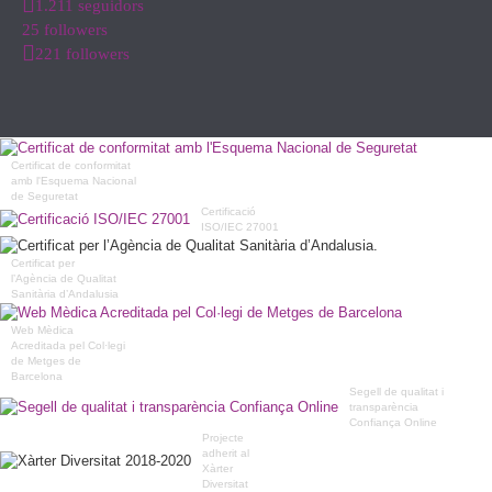
1.211 seguidors
25 followers
221 followers
Certificat de conformitat
amb l'Esquema Nacional
de Seguretat
Certificació
ISO/IEC 27001
Certificat per
l’Agència de Qualitat
Sanitària d’Andalusia
Web Mèdica
Acreditada pel Col·legi
de Metges de
Barcelona
Segell de qualitat i
transparència
Confiança Online
Projecte
adherit al
Xàrter
Diversitat