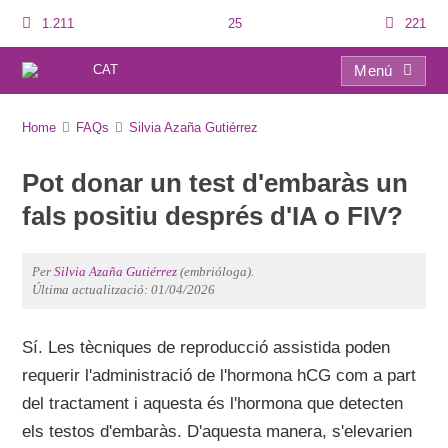
1.211
25
221
CAT
Menú
FAQs
Home
FAQs
Silvia Azaña Gutiérrez
Pot donar un test d'embaràs un
fals positiu després d'IA o FIV?
Per
Silvia Azaña Gutiérrez
(embrióloga).
Última actualització: 01/04/2026
Sí. Les tècniques de reproducció assistida poden
requerir l'administració de l'hormona hCG com a part
del tractament i aquesta és l'hormona que detecten
els testos d'embaràs. D'aquesta manera, s'elevarien