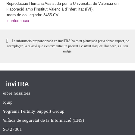
la Reproducció Humana Assistida per la Universitat de València en
col·laboració amb l'Institut Valencià d'Infertilitat (IVI).
Número de col·legiada: 3435-CV
Més informació
La informació proporcionada en inviTRA ha estat plantejada per a donar suport, no
reemplaçar, la relació que existeix entre un pacient / visitant d'aquest lloc web, i el seu
metge.
inviTRA
Sobre nosaltres
Equip
Programa Fertility Support Group
Política de seguretat de la Informació (ENS)
ISO 27001