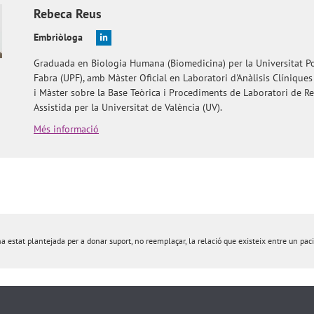
Rebeca
Reus
Embriòloga
Graduada en Biologia Humana (Biomedicina) per la Universitat 
Fabra (UPF), amb Màster Oficial en Laboratori d'Anàlisis Clíniques
i Màster sobre la Base Teòrica i Procediments de Laboratori de R
Assistida per la Universitat de València (UV).
Més informació
estat plantejada per a donar suport, no reemplaçar, la relació que existeix entre un pacie