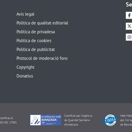
Se
Avís legal
Política de qualitat editorial
Política de privadesa
Política de cookies
Política de publicitat
Protocol de moderació foro
Copyright
Donatius
Certificat per l’Agència
Web Mèdi
ertificació
de Qualitat Sanitària
pel Col·l
ISO/IEC 27001
d’Andalusia
de Barce