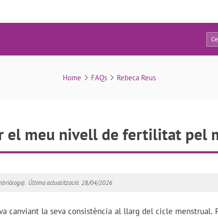
2
FAQs
Home
FAQs
Rebeca Reus
 el meu nivell de fertilitat pel
briòloga).
Última actualització: 28/04/2026
 va canviant la seva consistència al llarg del cicle menstrual.