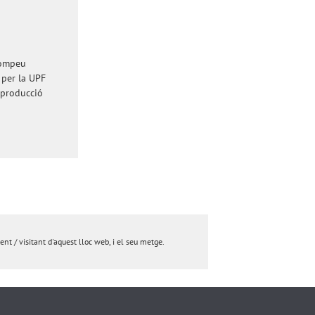
Pompeu
 per la UPF
eproducció
nt / visitant d'aquest lloc web, i el seu metge.