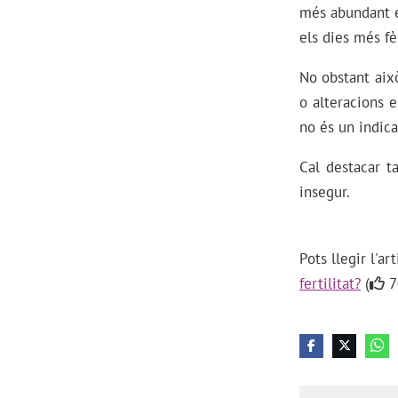
més abundant e
els dies més fèr
No obstant això
o alteracions 
no és un indicat
Cal destacar t
insegur.
Pots llegir l'a
fertilitat?
(
7