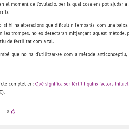
n el moment de l'ovulació, per la qual cosa ens pot ajudar a 
tils.
, si hi ha alteracions que dificultin l'embaràs, com una baixa
en les trompes, no es detectaran mitjançant aquest mètode, p
iu de fertilitat com a tal.
ambé que no ha d'utilitzar-se com a mètode anticonceptiu,
rticle complet en:
Què significa ser fèrtil i quins factors influe
0).
8