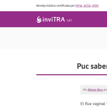
Revista mèdica certificada per
WMA, ACSA, HON
.
CAT
Puc saber
Per
Rebeca Reus
(em
El flux vaginal