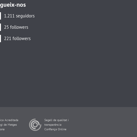
gueix-nos
1.211 seguidors
25 followers
221 followers
ca Acreditada
Segell de qualitat i
egi de Metges
transparència
lona
Confiança Online