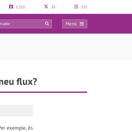
1.211
25
221
Menú
0
 meu flux?
 Per exemple, és