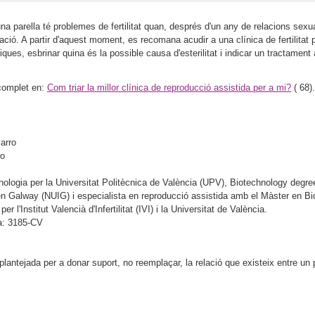
a parella té problemes de fertilitat quan, després d'un any de relacions sexu
ació. A partir d'aquest moment, es recomana acudir a una clínica de fertilitat
iques, esbrinar quina és la possible causa d'esterilitat i indicar un tractament
e complet en:
Com triar la millor clínica de reproducció assistida per a mi?
(
68).
ro
nologia per la Universitat Politècnica de València (UPV), Biotechnology degre
 en Galway (NUIG) i especialista en reproducció assistida amb el Màster en Bi
l'Institut Valencià d'Infertilitat (IVI) i la Universitat de València.
a: 3185-CV
antejada per a donar suport, no reemplaçar, la relació que existeix entre un pa