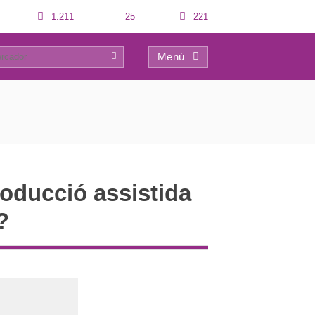
1.211
25
221
Menú
0
roducció assistida
?