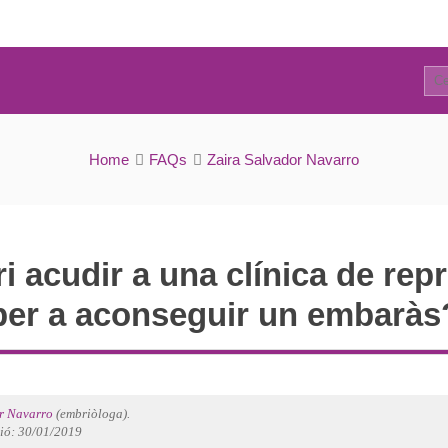
2
FAQs
Home
FAQs
Zaira Salvador Navarro
 acudir a una clínica de rep
per a aconseguir un embaràs
r Navarro
(embriòloga).
ció: 30/01/2019