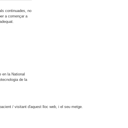
als continuades, no
 per a començar a
 adequat.
e en la National
otecnologia de la
cient / visitant d'aquest lloc web, i el seu metge.