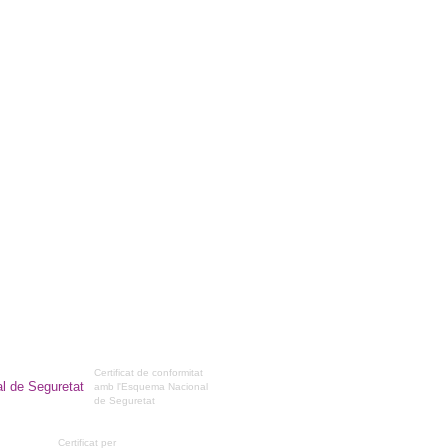
Certificat de conformitat
amb l'Esquema Nacional
de Seguretat
Certificat per