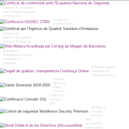
Certificat de conformitat
amb l'Esquema Nacional
de Seguretat
Certificació
ISO/IEC 27001
Certificat per
l’Agència de Qualitat
Sanitària d’Andalusia
Web Mèdica
Acreditada pel Col·legi
de Metges de
Barcelona
Segell de qualitat i
transparència
Confiança Online
Projecte
adherit al
Xàrter
Diversitat
Certificació
Comodo
SSL
Wordfence
Security
Premium
W3C
accessibilitat
nivell doble A,