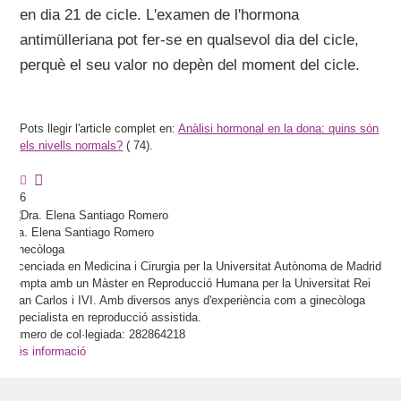
en dia 21 de cicle. L'examen de l'hormona
antimülleriana pot fer-se en qualsevol dia del cicle,
perquè el seu valor no depèn del moment del cicle.
Pots llegir l'article complet en:
Anàlisi hormonal en la dona: quins són
els nivells normals?
(
74).
6
Dra.
Elena
Santiago Romero
Ginecòloga
Llicenciada en Medicina i Cirurgia per la Universitat Autònoma de Madrid.
Compta amb un Màster en Reproducció Humana per la Universitat Rei
Joan Carlos i IVI. Amb diversos anys d'experiència com a ginecòloga
especialista en reproducció assistida.
Número de col·legiada: 282864218
Més informació