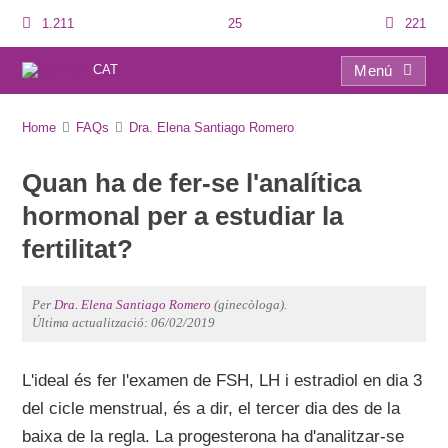
1.211
25
221
CAT
Menú
FAQs
Home
FAQs
Dra. Elena Santiago Romero
Quan ha de fer-se l'analítica
hormonal per a estudiar la
fertilitat?
Per
Dra. Elena Santiago Romero
(ginecòloga).
Última actualització: 06/02/2019
L'ideal és fer l'examen de FSH, LH i estradiol en dia 3
del cicle menstrual, és a dir, el tercer dia des de la
baixa de la regla. La progesterona ha d'analitzar-se