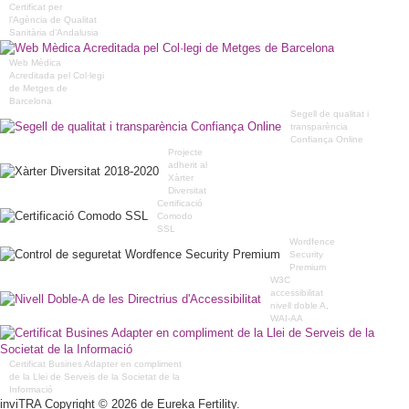
Certificat per
l’Agència de Qualitat
Sanitària d’Andalusia
Web Mèdica
Acreditada pel Col·legi
de Metges de
Barcelona
Segell de qualitat i
transparència
Confiança Online
Projecte
adherit al
Xàrter
Diversitat
Certificació
Comodo
SSL
Wordfence
Security
Premium
W3C
accessibilitat
nivell doble A,
WAI-AA
Certificat Busines Adapter en compliment
de la Llei de Serveis de la Societat de la
Informació
inviTRA Copyright © 2026 de Eureka Fertility.