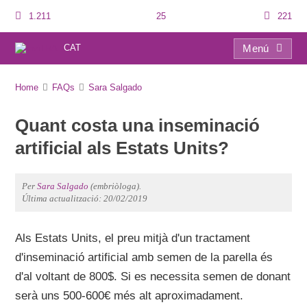
1.211
25
221
CAT
Menú
FAQs
Home
FAQs
Sara Salgado
Quant costa una inseminació
artificial als Estats Units?
Per
Sara Salgado
(embriòloga).
Última actualització: 20/02/2019
Als Estats Units, el preu mitjà d'un tractament
d'inseminació artificial amb semen de la parella és
d'al voltant de 800$. Si es necessita semen de donant
serà uns 500-600€ més alt aproximadament.