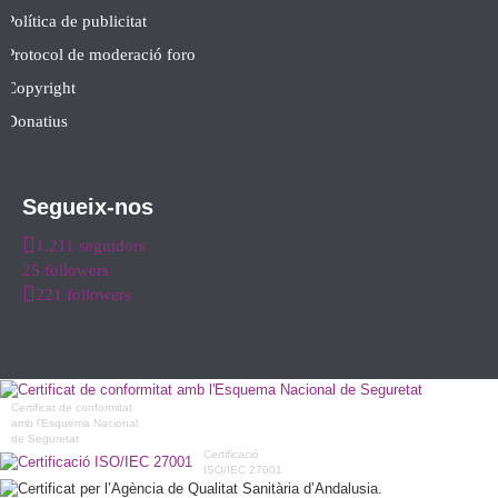
Política de publicitat
Protocol de moderació foro
Copyright
Donatius
Segueix-nos
1.211 seguidors
25 followers
221 followers
Certificat de conformitat
amb l'Esquema Nacional
de Seguretat
Certificació
ISO/IEC 27001