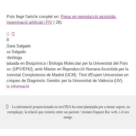
Pots llegir l'article complet en:
Preus en reproducció assistida:
inseminació artificial i FIV
(
28).
8
Sara
Salgado
Embriòloga
Graduada en Bioquímica i Biologia Molecular per la Universitat del País
Basc (UPV/EHU), amb Màster en Reproducció Humana Assistida per la
Universitat Complutense de Madrid (UCM). Títol d'Expert Universitari en
Tècniques de Diagnòstic Genètic per la Universitat de València (UV).
Més informació
La informació proporcionada en inviTRA ha estat plantejada per a donar suport, no
reemplaçar, la relació que existeix entre un pacient / visitant d'aquest lloc web, i el seu
metge.