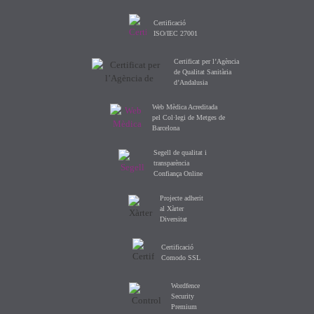
Certificació
ISO/IEC 27001
Certificat per l’Agència
de Qualitat Sanitària
d’Andalusia
Web Mèdica Acreditada
pel Col·legi de Metges de
Barcelona
Segell de qualitat i
transparència
Confiança Online
Projecte adherit
al Xàrter
Diversitat
Certificació
Comodo SSL
Wordfence
Security
Premium