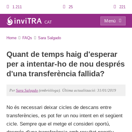
1.211
25
221
Menú
CAT
FAQs
Home
FAQs
Sara Salgado
Quant de temps haig d'esperar
per a intentar-ho de nou després
d'una transferència fallida?
Per
Sara Salgado
(embriòloga).
Última actualització: 31/01/2019
No és necessari deixar cicles de descans entre
transferències, es pot fer un nou intent en el següent
cicle. Sempre que el metge el consideri oportú,