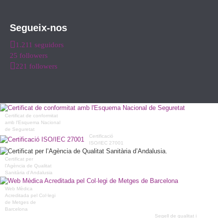
Segueix-nos
1.211 seguidors
25 followers
221 followers
Certificat de conformitat
amb l'Esquema Nacional
de Seguretat
Certificació
ISO/IEC 27001
Certificat per
l’Agència de Qualitat
Sanitària d’Andalusia
Web Mèdica
Acreditada pel Col·legi
de Metges de
Barcelona
Segell de qualitat i