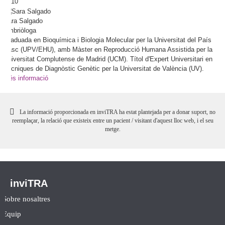
10
Sara
Salgado
Embriòloga
Graduada en Bioquímica i Biologia Molecular per la Universitat del País
Basc (UPV/EHU), amb Màster en Reproducció Humana Assistida per la
Universitat Complutense de Madrid (UCM). Títol d'Expert Universitari en
Tècniques de Diagnòstic Genètic per la Universitat de València (UV).
Més informació
La informació proporcionada en inviTRA ha estat plantejada per a donar suport, no
reemplaçar, la relació que existeix entre un pacient / visitant d'aquest lloc web, i el seu
metge.
inviTRA
Sobre nosaltres
Equip