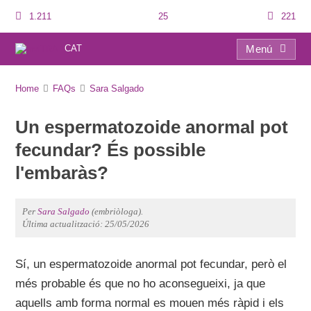
1.211
25
221
CAT
Menú
FAQs
Home
FAQs
Sara Salgado
Un espermatozoide anormal pot
fecundar? És possible
l'embaràs?
Per
Sara Salgado
(embriòloga).
Última actualització: 25/05/2026
Sí, un espermatozoide anormal pot fecundar, però el
més probable és que no ho aconsegueixi, ja que
aquells amb forma normal es mouen més ràpid i els