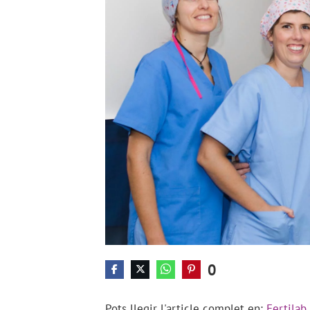
0
Pots llegir l'article complet en:
Fertilab