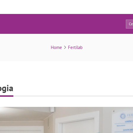
0
Fertilab equip embriologia
Home
Fertilab
ogia