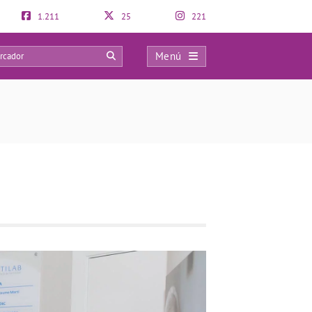
1.211
25
221
Menú
0