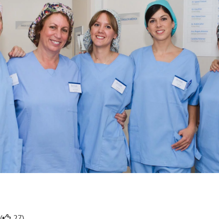
(
27).