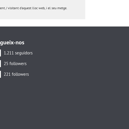
nt / visitant d'aquest lloc web, i el seu metge.
gueix-nos
1.211 seguidors
25 followers
221 followers