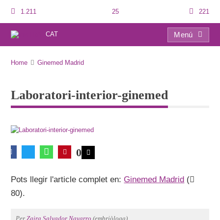
1.211
25
221
CAT
Menú
Laboratori-interior-ginemed
Home
Ginemed Madrid
Laboratori-interior-ginemed
0
Pots llegir l'article complet en:
Ginemed Madrid
(
80).
Per
Zaira Salvador Navarro
(embriòloga).