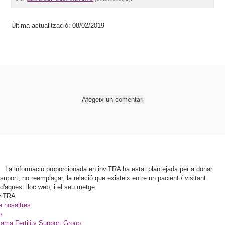
Última actualització: 08/02/2019
Afegeix un comentari
La informació proporcionada en inviTRA ha estat plantejada per a donar
suport, no reemplaçar, la relació que existeix entre un pacient / visitant
d'aquest lloc web, i el seu metge.
viTRA
e nosaltres
p
ama Fertility Support Group