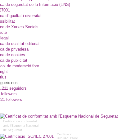
ica de seguretat de la Informació (ENS)
27001
ica d’igualtat i diversitat
sibilitat
ica de Xarxes Socials
acte
legal
ica de qualitat editorial
ica de privadesa
ica de cookies
ica de publicitat
col de moderació foro
right
tius
gueix-nos
1.211 seguidors
 followers
221 followers
Certificat de conformitat
amb l'Esquema Nacional
de Seguretat
Certificació
ISO/IEC 27001