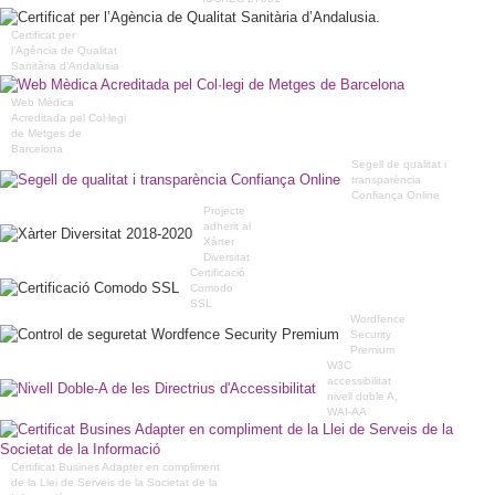
Certificat per
l’Agència de Qualitat
Sanitària d’Andalusia
Web Mèdica
Acreditada pel Col·legi
de Metges de
Barcelona
Segell de qualitat i
transparència
Confiança Online
Projecte
adherit al
Xàrter
Diversitat
Certificació
Comodo
SSL
Wordfence
Security
Premium
W3C
accessibilitat
nivell doble A,
WAI-AA
Certificat Busines Adapter en compliment
de la Llei de Serveis de la Societat de la