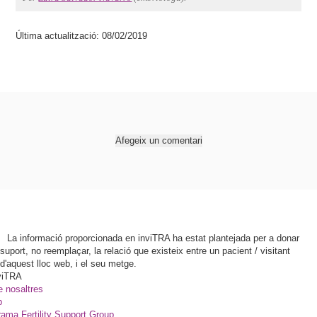
Última actualització: 08/02/2019
Afegeix un comentari
La informació proporcionada en inviTRA ha estat plantejada per a donar
suport, no reemplaçar, la relació que existeix entre un pacient / visitant
d'aquest lloc web, i el seu metge.
viTRA
e nosaltres
p
ama Fertility Support Group