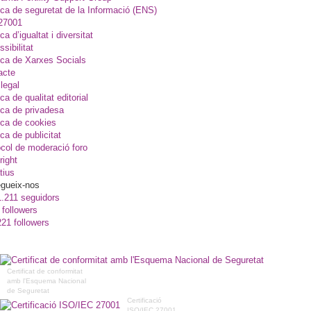
ica de seguretat de la Informació (ENS)
27001
ica d’igualtat i diversitat
sibilitat
ica de Xarxes Socials
acte
legal
ica de qualitat editorial
ica de privadesa
ica de cookies
ica de publicitat
col de moderació foro
right
tius
gueix-nos
1.211 seguidors
 followers
221 followers
Certificat de conformitat
amb l'Esquema Nacional
de Seguretat
Certificació
ISO/IEC 27001