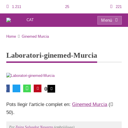
1.211
25
221
CAT
Menú
Laboratori-ginemed-Murcia
Home
Ginemed Murcia
Laboratori-ginemed-Murcia
0
Pots llegir l'article complet en:
Ginemed Murcia
(
50).
Per
Zaira Salvador Navarro
(embriòloga).