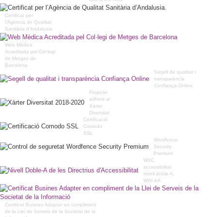
Certificat per
l’Agència de Qualitat
Sanitària d’Andalusia
Web Mèdica
Acreditada pel Col·legi
de Metges de
Barcelona
Segell de qualitat i
transparència
Confiança Online
Projecte
adherit al
Xàrter
Diversitat
Certificació
Comodo
SSL
Wordfence
Security
Premium
W3C
accessibilitat
nivell doble A,
WAI-AA
Certificat Busines Adapter en compliment
de la Llei de Serveis de la Societat de la