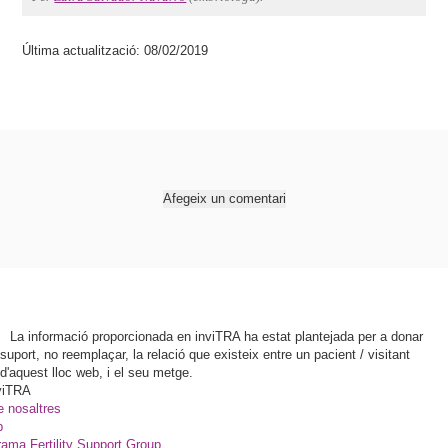
Última actualització: 08/02/2019
Afegeix un comentari
La informació proporcionada en inviTRA ha estat plantejada per a donar
suport, no reemplaçar, la relació que existeix entre un pacient / visitant
d'aquest lloc web, i el seu metge.
viTRA
e nosaltres
p
ama Fertility Support Group