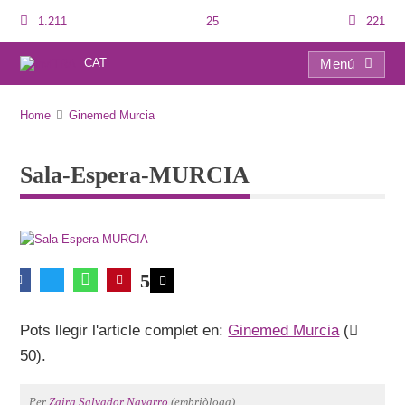
1.211
25
221
CAT
Menú
Sala-Espera-MURCIA
Home
Ginemed Murcia
Sala-Espera-MURCIA
5
Pots llegir l'article complet en:
Ginemed Murcia
(
50).
Per
Zaira Salvador Navarro
(embriòloga).