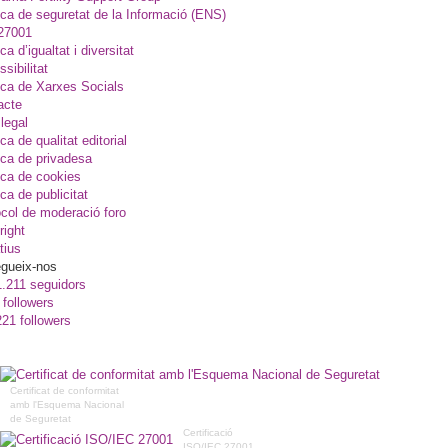
ica de seguretat de la Informació (ENS)
27001
ica d’igualtat i diversitat
sibilitat
ica de Xarxes Socials
acte
legal
ica de qualitat editorial
ica de privadesa
ica de cookies
ica de publicitat
col de moderació foro
right
tius
gueix-nos
1.211 seguidors
 followers
221 followers
Certificat de conformitat
amb l'Esquema Nacional
de Seguretat
Certificació
ISO/IEC 27001