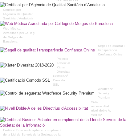
Certificat per
l’Agència de Qualitat
Sanitària d’Andalusia
Web Mèdica
Acreditada pel Col·legi
de Metges de
Barcelona
Segell de qualitat i
transparència
Confiança Online
Projecte
adherit al
Xàrter
Diversitat
Certificació
Comodo
SSL
Wordfence
Security
Premium
W3C
accessibilitat
nivell doble A,
WAI-AA
Certificat Busines Adapter en compliment
de la Llei de Serveis de la Societat de la