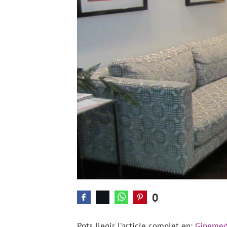
0
Pots llegir l'article complet en:
Ginemed