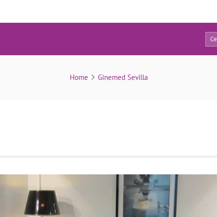
0
SalaEspera
Home
Ginemed Sevilla