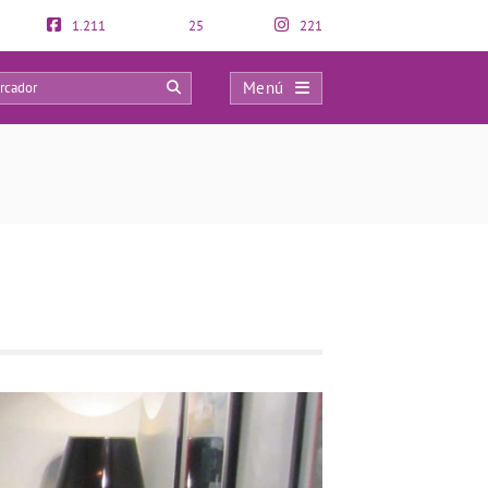
1.211
25
221
Menú
0