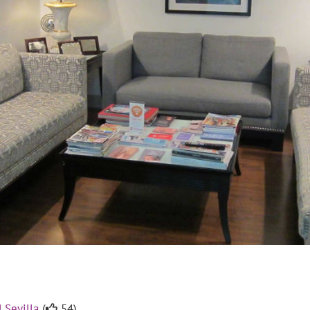
 Sevilla
(
54).