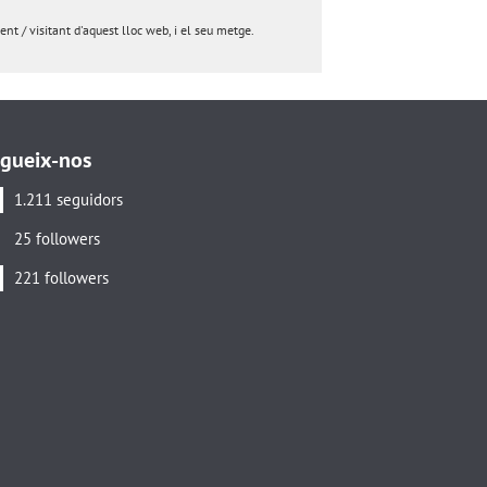
nt / visitant d'aquest lloc web, i el seu metge.
gueix-nos
1.211 seguidors
25 followers
221 followers