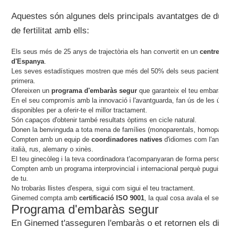
Aquestes són algunes dels principals avantatges de dur 
de fertilitat amb ells:
Els seus més de 25 anys de trajectòria els han convertit en un
centre de
d'Espanya
.
Les seves estadístiques mostren que més del 50% dels seus pacients a
primera.
Ofereixen un
programa d'embaràs segur
que garanteix el teu embaràs o 
En el seu compromís amb la innovació i l'avantguarda, fan ús de les últi
disponibles per a oferir-te el millor tractament.
Són capaços d'obtenir també resultats òptims en cicle natural.
Donen la benvinguda a tota mena de famílies (monoparentals, homoparent
Compten amb un equip de
coordinadores natives
d'idiomes com l'anglès
italià, rus, alemany o xinès.
El teu ginecòleg i la teva coordinadora t'acompanyaran de forma personal
Compten amb un programa interprovincial i internacional perquè puguis d
de tu.
No trobaràs llistes d'espera, sigui com sigui el teu tractament.
Ginemed compta amb
certificació ISO 9001
, la qual cosa avala el seu 
Programa d'embaràs segur
En Ginemed t'asseguren l'embaràs o et retornen els dine