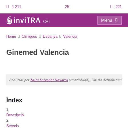
1.211
25
221
Menú
CAT
Ginemed Valencia
Home
Clíniques
Espanya
Valencia
Ginemed Valencia
Analitzat per
Zaira Salvador Navarro
(embriòloga).
Última Actualització: 
Índex
1.
Descripció
2.
Serveis