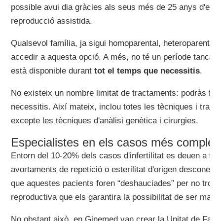
possible avui dia gràcies als seus més de 25 anys d'exp
reproducció assistida.
Qualsevol família, ja sigui homoparental, heteroparental
accedir a aquesta opció. A més, no té un període tancat 
està disponible durant
tot el temps que necessitis
.
No existeix un nombre limitat de tractaments: podràs fer 
necessitis. Així mateix, inclou totes les tècniques i trac
excepte les tècniques d'anàlisi genètica i cirurgies.
Especialistes en els casos més comple
Entorn del 10-20% dels casos d'infertilitat es deuen a fal
avortaments de repetició o esterilitat d'origen desconegu
que aquestes pacients foren “deshauciades” per no trobar
reproductiva que els garantira la possibilitat de ser mare
No obstant això, en Ginemed van crear la Unitat de Falla