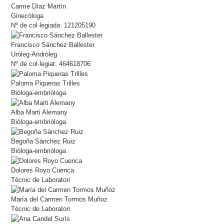
Carme Díaz Martín
Ginecòloga
Nº de col·legiada: 121205190
Francisco Sánchez Ballester
Uròleg-Andròleg
Nº de col·legiat: 464618706
Paloma Piqueras Trilles
Biòloga-embriòloga
Alba Marti Alemany
Biòloga-embriòloga
Begoña Sánchez Ruiz
Biòloga-embriòloga
Dolores Royo Cuenca
Tècnic de Laboratori
María del Carmen Tormos Muñoz
Tècnic de Laboratori