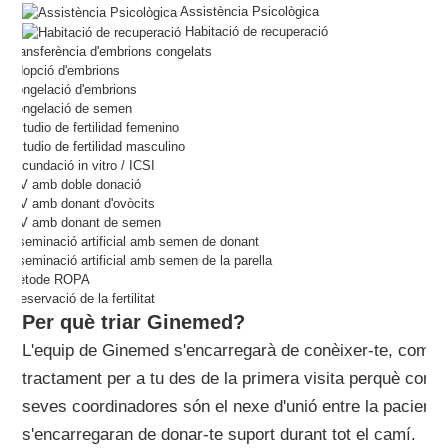
Assistència Psicològica
Habitació de recuperació
Transferència d'embrions congelats
Adopció d'embrions
Congelació d'embrions
Congelació de semen
Estudio de fertilidad femenino
Estudio de fertilidad masculino
Fecundació in vitro / ICSI
FIV amb doble donació
FIV amb donant d'ovòcits
FIV amb donant de semen
Inseminació artificial amb semen de donant
Inseminació artificial amb semen de la parella
Mètode ROPA
Preservació de la fertilitat
Per què triar Ginemed?
L'equip de Ginemed s'encarregarà de conèixer-te, comprend
tractament per a tu des de la primera visita perquè compl
seves coordinadores són el nexe d'unió entre la pacient i 
s'encarregaran de donar-te suport durant tot el camí.