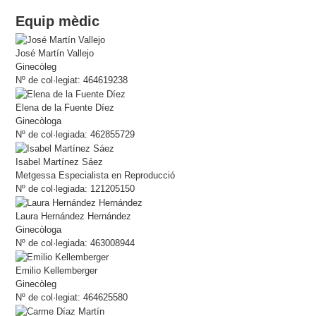
Equip mèdic
José Martín Vallejo
Ginecòleg
Nº de col·legiat: 464619238
Elena de la Fuente Díez
Ginecòloga
Nº de col·legiada: 462855729
Isabel Martínez Sáez
Metgessa Especialista en Reproducció
Nº de col·legiada: 121205150
Laura Hernández Hernández
Ginecòloga
Nº de col·legiada: 463008944
Emilio Kellemberger
Ginecòleg
Nº de col·legiat: 464625580