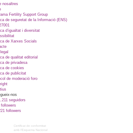
e nosaltres
p
ama Fertility Support Group
ica de seguretat de la Informació (ENS)
27001
ica d’igualtat i diversitat
sibilitat
ica de Xarxes Socials
acte
legal
ica de qualitat editorial
ica de privadesa
ica de cookies
ica de publicitat
col de moderació foro
right
tius
gueix-nos
1.211 seguidors
 followers
221 followers
Certificat de conformitat
amb l'Esquema Nacional