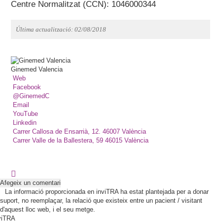
Centre Normalitzat (CCN): 1046000344
Última actualització: 02/08/2018
Ginemed Valencia
Web
Facebook
@GinemedC
Email
YouTube
Linkedin
Carrer Callosa de Ensarrià, 12. 46007 València
Carrer Valle de la Ballestera, 59 46015 València
Afegeix un comentari
La informació proporcionada en inviTRA ha estat plantejada per a donar
suport, no reemplaçar, la relació que existeix entre un pacient / visitant
d'aquest lloc web, i el seu metge.
viTRA