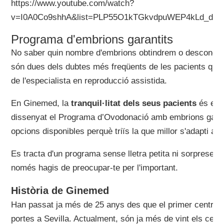
https://www.youtube.com/watch?
v=I0A0Co9shhA&list=PLP55O1kTGkvdpuWEP4kLd_dIY
Programa d'embrions garantits
No saber quin nombre d'embrions obtindrem o desconèixer
són dues dels dubtes més freqüents de les pacients que 
de l'especialista en reproducció assistida.
En Ginemed, la
tranquil·litat dels seus pacients
és el p
dissenyat el Programa d’Ovodonació amb embrions garan
opcions disponibles perquè triïs la que millor s'adapti a 
Es tracta d'un programa sense lletra petita ni sorpreses: 
només hagis de preocupar-te per l'important.
Història de Ginemed
Han passat ja més de 25 anys des que el primer centre 
portes a Sevilla. Actualment, són ja més de vint els ce