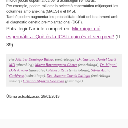
microinjecció espermàtica per a aconseguir l'embaràs.
Per exemple, podem millorar la selecció espermàtica mitjançant les
columnes amb anexina (MACS) o el IMSI.
També podem augmentar les probabilitats d'èxit del tractament amb
el diagnòstic genètic preimplantacional (DGP).
Pots llegir l'article complet en:
Microinjecció
espermàtica: Què és la ICSI i quin és el seu preu?
(
39).
Per
Aitziber Domingo Bilbao
(embriòloga),
Dr. Gustavo Daniel Carti
MD
(ginecòleg),
Marta Barranquero Gómez
(embriòloga),
Dr. Miguel
Dolz Arroyo
(ginecòleg),
Rebeca Reus
(embriòloga),
Silvia Azaña
Gutiérrez
(embrióloga),
Dra. Susana Cortés Gallego
(embriòloga
senior) i
Cristina Algarra Goosman
(psicòlega).
Última actualització: 29/01/2019