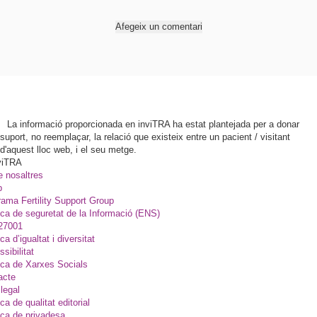
Afegeix un comentari
La informació proporcionada en inviTRA ha estat plantejada per a donar
suport, no reemplaçar, la relació que existeix entre un pacient / visitant
d'aquest lloc web, i el seu metge.
viTRA
e nosaltres
p
ama Fertility Support Group
ica de seguretat de la Informació (ENS)
27001
ica d’igualtat i diversitat
sibilitat
ica de Xarxes Socials
acte
legal
ica de qualitat editorial
ica de privadesa