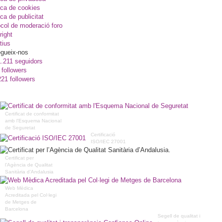
ica de cookies
ica de publicitat
col de moderació foro
right
tius
gueix-nos
1.211 seguidors
 followers
221 followers
Certificat de conformitat
amb l'Esquema Nacional
de Seguretat
Certificació
ISO/IEC 27001
Certificat per
l’Agència de Qualitat
Sanitària d’Andalusia
Web Mèdica
Acreditada pel Col·legi
de Metges de
Barcelona
Segell de qualitat i