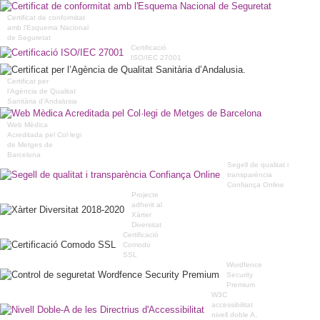
Certificat de conformitat
amb l'Esquema Nacional
de Seguretat
Certificació
ISO/IEC 27001
Certificat per
l’Agència de Qualitat
Sanitària d’Andalusia
Web Mèdica
Acreditada pel Col·legi
de Metges de
Barcelona
Segell de qualitat i
transparència
Confiança Online
Projecte
adherit al
Xàrter
Diversitat
Certificació
Comodo
SSL
Wordfence
Security
Premium
W3C
accessibilitat
nivell doble A,