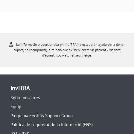
La informació proporcionada en inviTRA ha estat plantejada per a donar
suport, no reemplaçar, la relació que existeix entre un pacient / visitant
d'aquest lloc web, i el seu metge.
inviTRA
Sobre nosaltres
Equip
Programa Fertility Support Group
Política de seguretat de la Informació (ENS)
ISO 27001