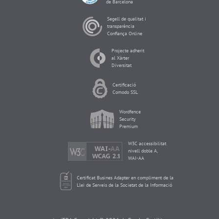
de Barcelona
Segell de qualitat i
transparència
Confiança Online
Projecte adherit
al Xàrter
Diversitat
Certificació
Comodo SSL
Wordfence
Security
Premium
W3C accessibilitat
nivell doble A,
WAI-AA
Certificat Busines Adapter en compliment de la
Llei de Serveis de la Societat de la Informació