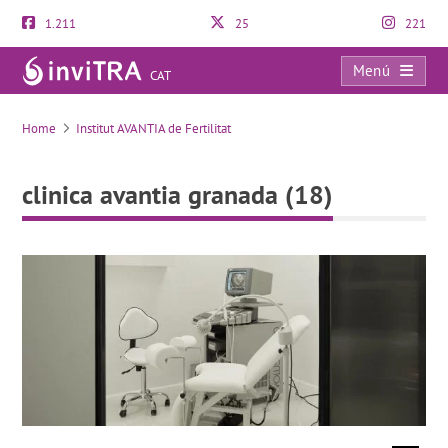
1.211
25
221
Menú
CAT
clinica avantia granada (18)
Home
Institut AVANTIA de Fertilitat
clinica avantia granada (18)