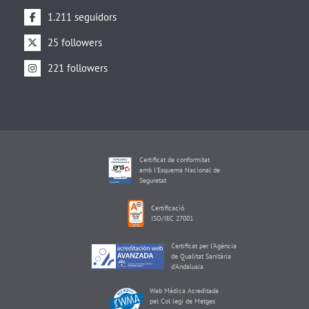
1.211 seguidors
25 followers
221 followers
Certificat de conformitat
amb l'Esquema Nacional de
Seguretat
Certificació
ISO/IEC 27001
Certificat per l’Agència
de Qualitat Sanitària
d’Andalusia
Web Mèdica Acreditada
pel Col·legi de Metges