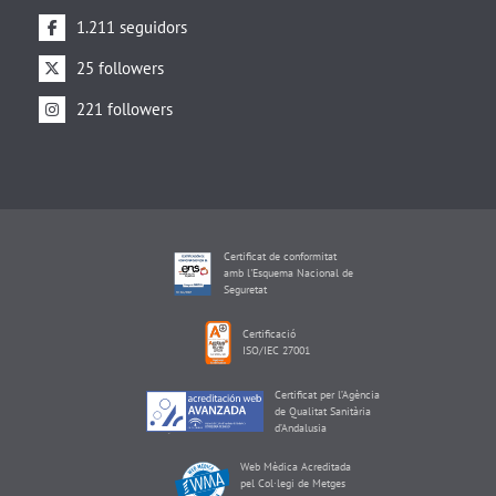
1.211 seguidors
25 followers
221 followers
Certificat de conformitat
amb l'Esquema Nacional de
Seguretat
Certificació
ISO/IEC 27001
Certificat per l’Agència
de Qualitat Sanitària
d’Andalusia
Web Mèdica Acreditada
pel Col·legi de Metges