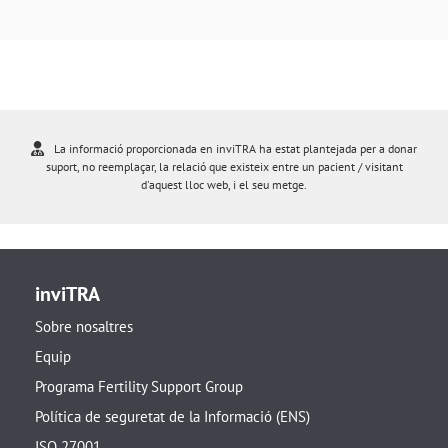
La informació proporcionada en inviTRA ha estat plantejada per a donar
suport, no reemplaçar, la relació que existeix entre un pacient / visitant
d'aquest lloc web, i el seu metge.
inviTRA
Sobre nosaltres
Equip
Programa Fertility Support Group
Política de seguretat de la Informació (ENS)
ISO 27001