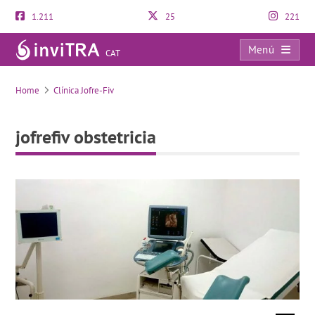
1.211
25
221
Menú
CAT
jofrefiv obstetricia
Home
Clínica Jofre-Fiv
jofrefiv obstetricia