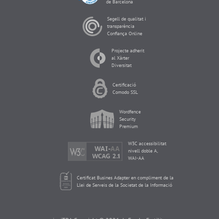
de Barcelona
Segell de qualitat i
transparència
Confiança Online
Projecte adherit
al Xàrter
Diversitat
Certificació
Comodo SSL
Wordfence
Security
Premium
W3C accessibilitat
nivell doble A,
WAI-AA
Certificat Busines Adapter en compliment de la
Llei de Serveis de la Societat de la Informació