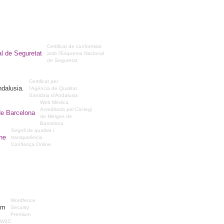
Certificat de conformitat
amb l'Esquema Nacional
de Seguretat
Certificat per
l’Agència de Qualitat
Sanitària d’Andalusia
Web Mèdica
Acreditada pel Col·legi
de Metges de
Barcelona
Segell de qualitat i
transparència
Confiança Online
Wordfence
Security
Premium
W3C