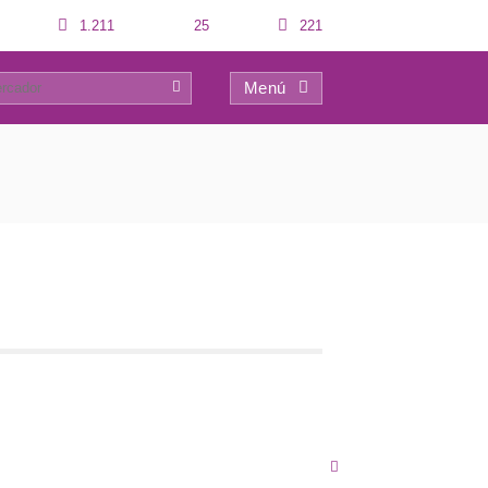
1.211
25
221
Menú
0