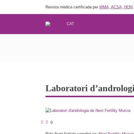
Revista mèdica certificada per
WMA, ACSA, HON
.
CAT
Laboratori d’andrologi
0
Pots llegir l'article complet en:
Next Fertility Murcia