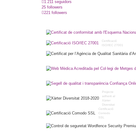
1.211 seguidors
25 followers
221 followers
Certificació
ISO/IEC 27001
Projecte
adherit al
Xàrter
Diversitat
Certificació
Comodo
SSL