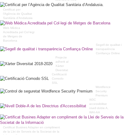
Certificat per
l’Agència de Qualitat
Sanitària d’Andalusia
Web Mèdica
Acreditada pel Col·legi
de Metges de
Barcelona
Segell de qualitat i
transparència
Confiança Online
Projecte
adherit al
Xàrter
Diversitat
Certificació
Comodo
SSL
Wordfence
Security
Premium
W3C
accessibilitat
nivell doble A,
WAI-AA
Certificat Busines Adapter en compliment
de la Llei de Serveis de la Societat de la