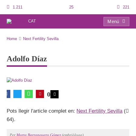
1.211
25
221
CAT
Menú
Adolfo Díaz
Home
Next Fertility Sevilla
Adolfo Díaz
0
Pots llegir l'article complet en:
Next Fertility Sevilla
(
64).
Per
Marta Barranquero Gómez
(embriòloga).