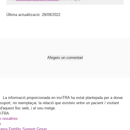
Última actualització: 28/09/2022
Afegeix un comentari
La informació proporcionada en inviTRA ha estat plantejada per a donar
suport, no reemplaçar, la relació que existeix entre un pacient / visitant
d'aquest lloc web, i el seu metge.
viTRA
e nosaltres
p
ama Fertility Support Group