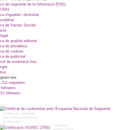
ica de seguretat de la Informació (ENS)
27001
ica d’igualtat i diversitat
sibilitat
ica de Xarxes Socials
acte
legal
ica de qualitat editorial
ica de privadesa
ica de cookies
ica de publicitat
col de moderació foro
right
tius
gueix-nos
1.211 seguidors
 followers
221 followers
Certificat de conformitat
amb l'Esquema Nacional
de Seguretat
Certificació
ISO/IEC 27001