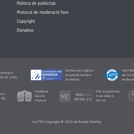
Política de publicitat
Protocol de moderació foro
Copyright
Donatius
Certificat per l’Agència
Web Mèdi
ertificació
de Qualitat Sanitària
pel Col·l
ISO/IEC 27001
d’Andalusia
de Barce
Wordfence
W3C accessibilitat
ació
Security
nivell doble A,
 SSL
Premium
WAI-AA
inviTRA Copyright © 2026 de Eureka Fertility.