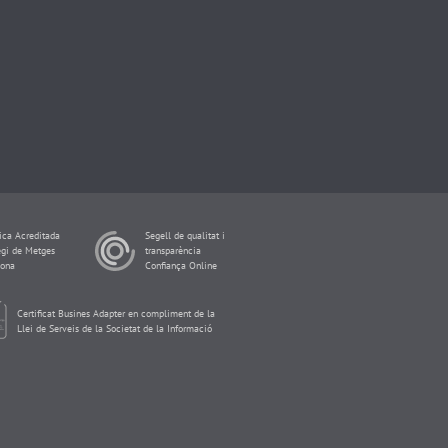
ca Acreditada
Segell de qualitat i
egi de Metges
transparència
lona
Confiança Online
Certificat Busines Adapter en compliment de la
Llei de Serveis de la Societat de la Informació