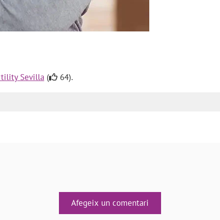
ility Sevilla
(
64).
Afegeix un comentari