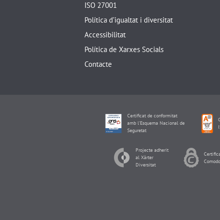
ISO 27001
Política d’igualtat i diversitat
Accessibilitat
Política de Xarxes Socials
Contacte
Certificat de conformitat
C
amb l'Esquema Nacional de
Seguretat
Projecte adherit
Certific
al Xàrter
Comodo
Diversitat