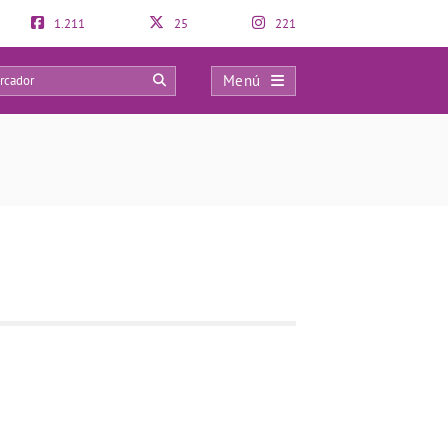
1.211
25
221
Menú
0