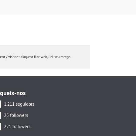
nt / visitant d'aquest lloc web, i el seu metge.
gueix-nos
1.211 seguidors
25 followers
221 followers