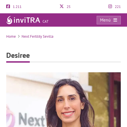
1.211
25
221
Menú
CAT
Desiree
Home
Next Fertility Sevilla
Desiree