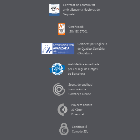
Certificat de conformitat
amb l'Esquema Nacional de
Seguretat
Certificació
ISO/IEC 27001
Certificat per l’Agència
de Qualitat Sanitària
d’Andalusia
Web Mèdica Acreditada
pel Col·legi de Metges
de Barcelona
Segell de qualitat i
transparència
Confiança Online
Projecte adherit
al Xàrter
Diversitat
Certificació
Comodo SSL