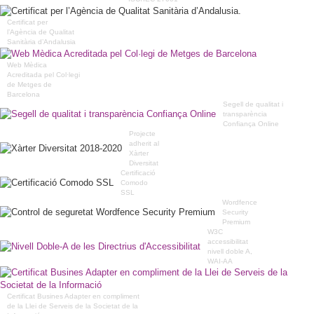
Certificat per
l’Agència de Qualitat
Sanitària d’Andalusia
Web Mèdica
Acreditada pel Col·legi
de Metges de
Barcelona
Segell de qualitat i
transparència
Confiança Online
Projecte
adherit al
Xàrter
Diversitat
Certificació
Comodo
SSL
Wordfence
Security
Premium
W3C
accessibilitat
nivell doble A,
WAI-AA
Certificat Busines Adapter en compliment
de la Llei de Serveis de la Societat de la