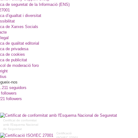
ica de seguretat de la Informació (ENS)
27001
ica d’igualtat i diversitat
sibilitat
ica de Xarxes Socials
acte
legal
ica de qualitat editorial
ica de privadesa
ica de cookies
ica de publicitat
col de moderació foro
right
tius
gueix-nos
1.211 seguidors
 followers
221 followers
Certificat de conformitat
amb l'Esquema Nacional
de Seguretat
Certificació
ISO/IEC 27001