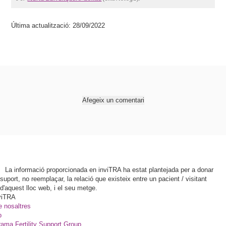
Última actualització: 28/09/2022
Afegeix un comentari
La informació proporcionada en inviTRA ha estat plantejada per a donar
suport, no reemplaçar, la relació que existeix entre un pacient / visitant
d'aquest lloc web, i el seu metge.
viTRA
e nosaltres
p
ama Fertility Support Group