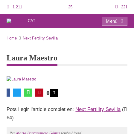
1.211
25
221
CAT
Menú
Laura Maestro
Home
Next Fertility Sevilla
Laura Maestro
0
Pots llegir l'article complet en:
Next Fertility Sevilla
(
64).
Per
Marta Barranquero Gómez
(embriòloga).